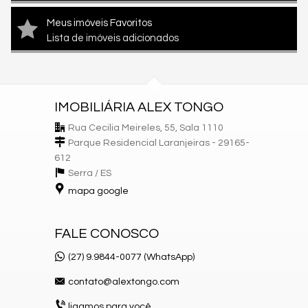
Meus imóveis Favoritos
Lista de imóveis adicionados
IMOBILIÁRIA ALEX TONGO
Rua Cecilia Meireles, 55, Sala 1110
Parque Residencial Laranjeiras - 29165-
612
Serra /
ES
mapa google
FALE CONOSCO
(27) 9.9844-0077 (WhatsApp)
contato@alextongo.com
ligamos para você