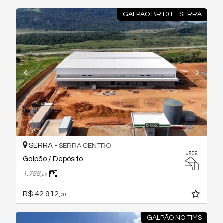
GALPÃO BR101 - SERRA
SERRA -
SERRA CENTRO
#806
Galpão / Depósito
1.788,
00
R$ 42.912,
00
GALPÃO NO TIMS