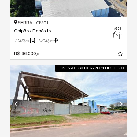
SERRA -
CIVIT I
#889
Galpão / Depósito
7.000,
1.800,
00
00
R$ 36.000,
00
GALPÃO ES010 JARDIM LIMOEIRO