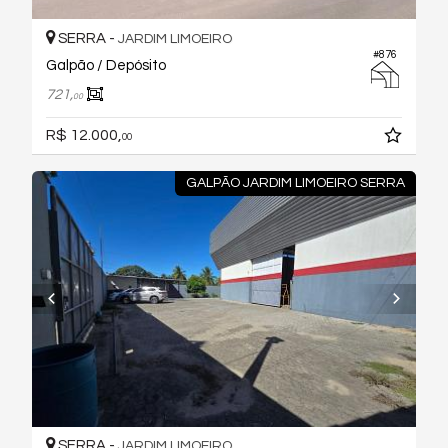
SERRA -
JARDIM LIMOEIRO
#876
Galpão / Depósito
721,
00
R$ 12.000,
00
GALPÃO JARDIM LIMOEIRO SERRA
SERRA -
JARDIM LIMOEIRO