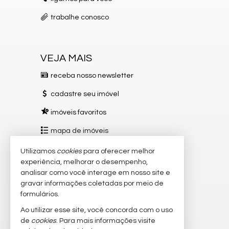
trabalhe conosco
VEJA MAIS
receba nosso newsletter
cadastre seu imóvel
imóveis favoritos
mapa de imóveis
Utilizamos
cookies
para oferecer melhor
REDES SOCIAIS
experiência, melhorar o desempenho,
Instagram
analisar como você interage em nosso site e
gravar informações coletadas por meio de
Facebook
formulários.
TikTok
Ao utilizar esse site, você concorda com o uso
de
cookies
. Para mais informações visite
YouTube