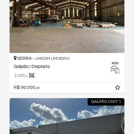
SERRA -
JARDIM LIMOEIRO
#966
Galpão / Depósito
3.500,
00
R$ 90.000,
00
GALPÃO CIVIT 1