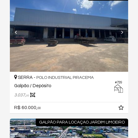
SERRA -
POLO INDUSTRIAL PIRACEMA
#739
Galpão / Depósito
3.037,
00
R$ 60.000,
00
GALPÃO PARA LOCAÇAO JARDIM LIMOEIRO