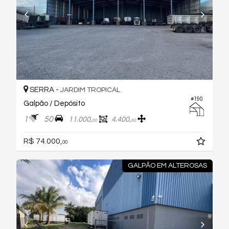
SERRA -
JARDIM TROPICAL
#190
Galpão / Depósito
1
50
11.000,
4.400,
00
00
R$ 74.000,
00
GALPÃO EM ALTEROSAS