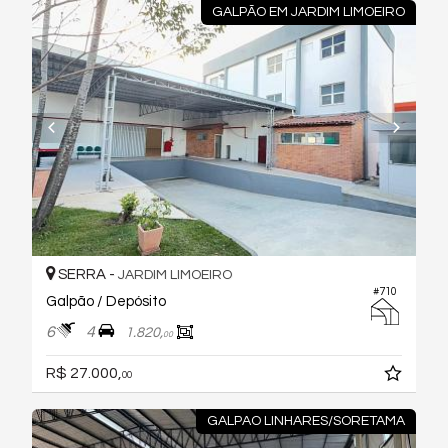
GALPÃO EM JARDIM LIMOEIRO
SERRA -
JARDIM LIMOEIRO
#710
Galpão / Depósito
6
4
1.820,
00
R$ 27.000,
00
GALPAO LINHARES/SORETAMA