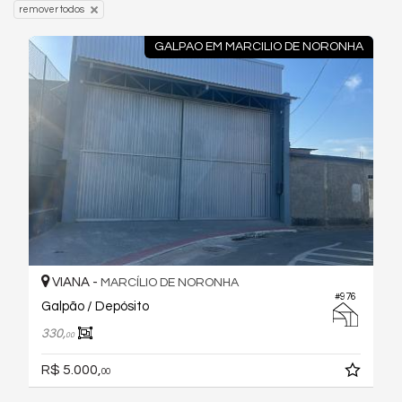
remover todos
GALPAO EM MARCILIO DE NORONHA
VIANA -
MARCÍLIO DE NORONHA
#976
Galpão / Depósito
330,
00
R$ 5.000,
00