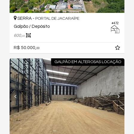
SERRA -
PORTAL DE JACARAÍPE
#472
Galpão / Depósito
600,
00
R$ 50.000,
00
GALPÃO EM ALTEROSAS LOCAÇÃO