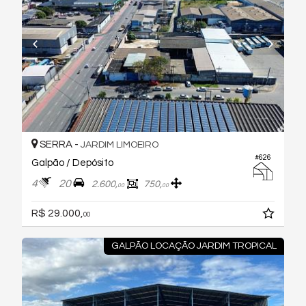
SERRA -
JARDIM LIMOEIRO
#626
Galpão / Depósito
4
20
2.600,
750,
00
00
R$ 29.000,
00
GALPÃO LOCAÇÃO JARDIM TROPICAL