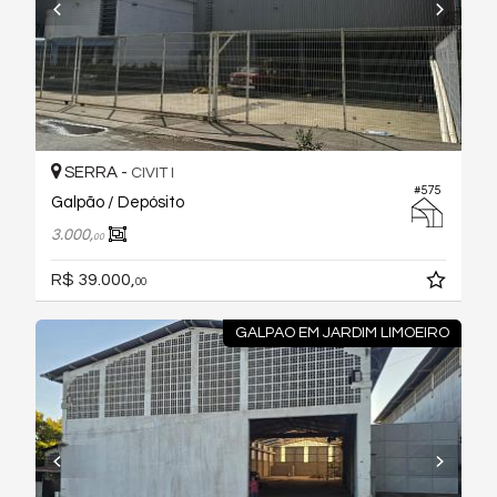
SERRA -
CIVIT I
#575
Galpão / Depósito
3.000,
00
R$ 39.000,
00
GALPAO EM JARDIM LIMOEIRO