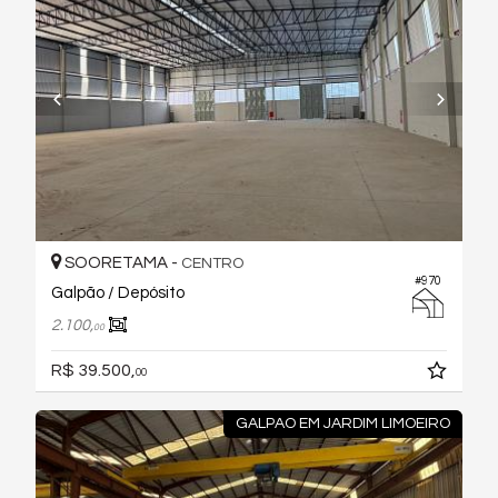
SOORETAMA -
CENTRO
#970
Galpão / Depósito
2.100,
00
R$ 39.500,
00
GALPAO EM JARDIM LIMOEIRO