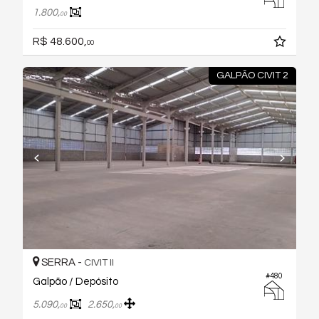
1.800,
00
R$ 48.600,
00
GALPÃO CIVIT 2
SERRA -
CIVIT II
#480
Galpão / Depósito
5.090,
2.650,
00
00