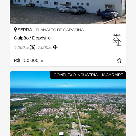
SERRA -
PLANALTO DE CARAPINA
#444
Galpão / Depósito
4.000,
7.000,
00
00
R$ 150.000,
00
COMPLEXO INDUSTRIAL JACARAÍPE