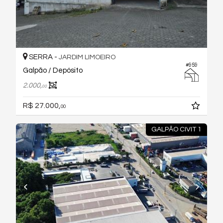
SERRA -
JARDIM LIMOEIRO
#959
Galpão / Depósito
2.000,
00
R$ 27.000,
00
GALPÃO CIVIT 1