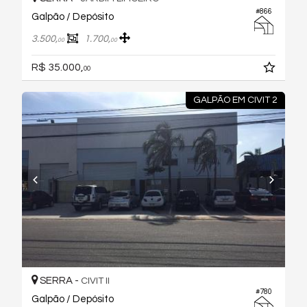
#866
Galpão / Depósito
3.500,
1.700,
00
00
R$ 35.000,
00
GALPÃO EM CIVIT 2
SERRA -
CIVIT II
#780
Galpão / Depósito