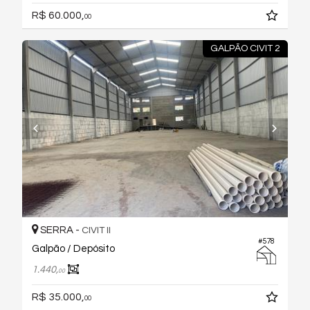
R$ 60.000,
00
GALPÃO CIVIT 2
SERRA -
CIVIT II
#578
Galpão / Depósito
1.440,
00
R$ 35.000,
00