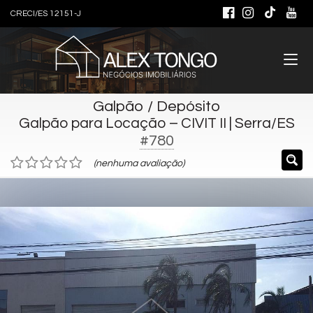
CRECI/ES 12151-J
Galpão / Depósito
Galpão para Locação – CIVIT II | Serra/ES
#780
(nenhuma avaliação)