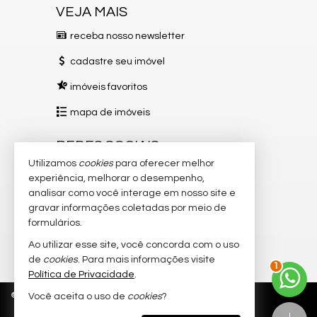
VEJA MAIS
receba nosso newsletter
cadastre seu imóvel
imóveis favoritos
mapa de imóveis
REDES SOCIAIS
Utilizamos
cookies
para oferecer melhor
Instagram
experiência, melhorar o desempenho,
analisar como você interage em nosso site e
Facebook
gravar informações coletadas por meio de
TikTok
formulários.
Ao utilizar esse site, você concorda com o uso
YouTube
2
de
cookies
. Para mais informações visite
Política de Privacidade
.
©
2026
CRECI/ES 12151-J
Política de Privacidade
Você aceita o uso de
cookies
?