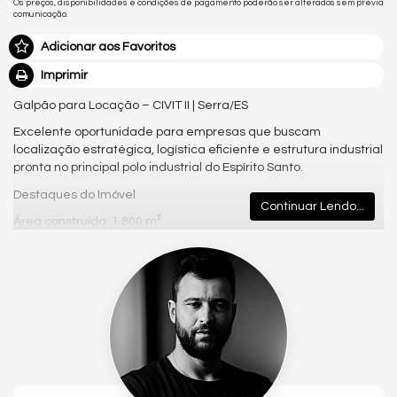
Os preços, disponibilidades e condições de pagamento poderão ser alterados sem prévia
comunicação.
Adicionar aos Favoritos
Imprimir
Galpão para Locação – CIVIT II | Serra/ES
Excelente oportunidade para empresas que buscam
localização estratégica, logística eficiente e estrutura industrial
pronta no principal polo industrial do Espírito Santo.
Destaques do Imóvel
Continuar Lendo...
Área construída: 1.800 m²
Doca: 01 (ideal para carga e descarga)
Pé-direito livre: 8 metros
Escritórios: prontos para uso
Refeitório: funcional
Banheiros: masculino e feminino
Localização Estratégica – CIVIT II