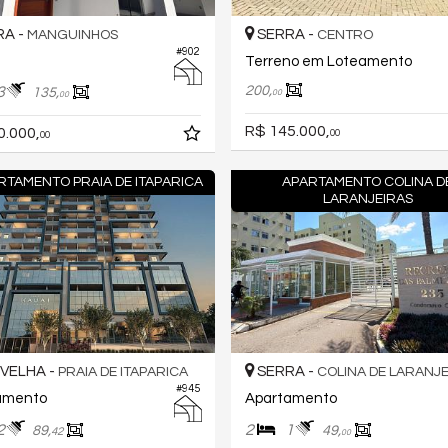
A -
SERRA -
MANGUINHOS
CENTRO
#902
Terreno em Loteamento
200,
3
135,
00
00
R$ 145.000,
0.000,
00
00
RTAMENTO PRAIA DE ITAPARICA
APARTAMENTO COLINA D
LARANJEIRAS
 VELHA -
SERRA -
PRAIA DE ITAPARICA
COLINA DE LARANJE
#945
amento
Apartamento
2
2
1
89,
49,
42
00