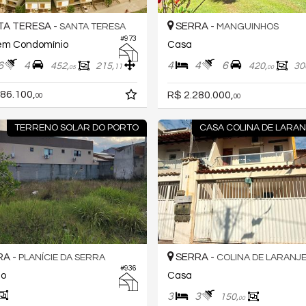
A TERESA -
SERRA -
SANTA TERESA
MANGUINHOS
#973
em Condomínio
Casa
6
4
4
4
6
452,
215,
420,
30
11
05
00
86.100,
R$ 2.280.000,
00
00
TERRENO SOLAR DO PORTO
CASA COLINA DE LARAN
A -
SERRA -
PLANÍCIE DA SERRA
COLINA DE LARANJE
#936
no
Casa
3
3
150,
00