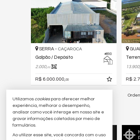
SERRA -
GUAR
CAÇAROCA
#890
Galpão / Depósito
Terren
2.000,
13.900
00
R$ 6.000.000,
R$ 2.7
00
Orden
267
imóveis encontrados
Utilizamos
cookies
para oferecer melhor
experiência, melhorar o desempenho,
analisar como você interage em nosso site e
4,8
/
5
(
4
avaliações)
gravar informações coletadas por meio de
formulários.
Quer vender seu imóvel?
Ao utilizar esse site, você concorda com o uso
Cadastre-se e anuncie