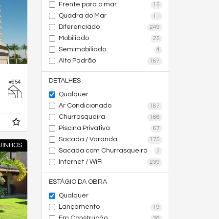
Frente para o mar
15
Quadra do Mar
11
Diferenciado
249
Mobiliado
25
Semimobiliado
4
Alto Padrão
187
DETALHES
#954
Qualquer
Ar Condicionado
187
Churrasqueira
166
Piscina Privativa
67
Sacada / Varanda
175
UINHOS
Sacada com Churrasqueira
7
Internet / WiFi
239
ESTÁGIO DA OBRA
Qualquer
Lançamento
19
Em Construção
26