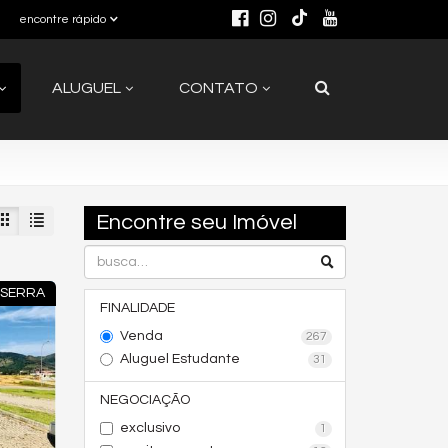
encontre rápido
ALUGUEL
CONTATO
Encontre seu Imóvel
 SERRA
FINALIDADE
Venda
267
Aluguel Estudante
31
NEGOCIAÇÃO
exclusivo
1