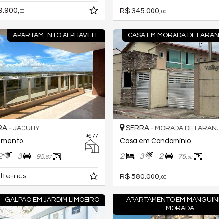
9.900,
R$ 345.000,
00
00
APARTAMENTO ALPHAVILLE
CASA EM MORADA DE LARAN
A -
SERRA -
JACUHY
MORADA DE LARANJ
#977
amento
Casa em Condomínio
2
3
2
3
2
95,
75,
87
00
lte-nos
R$ 580.000,
00
GALPÃO EM JARDIM LIMOEIRO
APARTAMENTO EM MANGUIN
MORADA