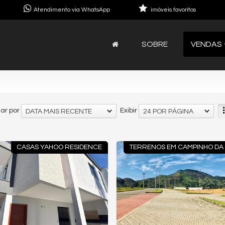
Atendimento via WhatsApp
imóveis favoritos
SOBRE
VENDAS
ar por
Exibir
DATA MAIS RECENTE
24 POR PÁGINA
CASAS YAHOO RESIDENCE
TERRENOS EM CAMPINHO DA