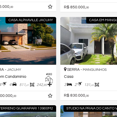
5.000,
R$ 850.000,
00
00
CASA ALPHAVILLE JACUHY
CASA EM MANG
A -
SERRA -
JACUHY
MANGUINHOS
#969
em Condomínio
Casa
4
4
3
2
511,
242,
131,
85
07
00
R$ 830.000,
00.000,
00
00
TERRENO GUARAPARI 13900M2
STUDIO NA PRAIA DO CANTO 