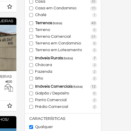
Casa
48
Casa em Condomínio
70
Chalé
1
JEIRAS
Terrenos
43
(todos)
Terreno
5
Terreno Comercial
24
Terreno em Condomínio
9
Terreno em Loteamento
5
Imóveis Rurais
7
(todos)
Chácara
3
Fazenda
2
EIRAS
Sítio
2
#830
Imóveis Comerciais
12
(todos)
Galpão / Depósito
8
Ponto Comercial
2
Prédio Comercial
2
CARACTERÍSTICAS
HOS/
Qualquer