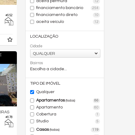
aceita permuta
12
financiamento bancário
254
financiamento direto
10
#952
aceita veículo
12
LOCALIZAÇÃO
Cidade
QUALQUER
E
Bairros
Escolha a cidade...
TIPO DE IMÓVEL
Qualquer
Apartamentos
86
(todos)
Apartamento
80
IRAS
Cobertura
1
#978
Studio
5
Casas
119
(todas)