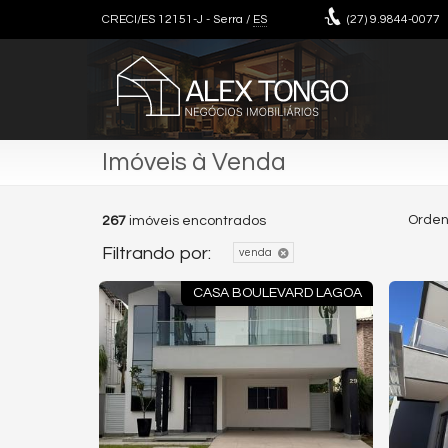
CRECI/ES 12151-J
- Serra /
ES
(27)
9.9844-0077
Imóveis à Venda
Orden
267
imóveis encontrados
Filtrando por:
venda
CASA BOULEVARD LAGOA