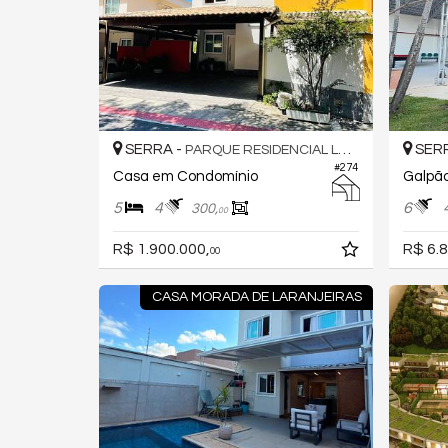
SERRA -
SERR
PARQUE RESIDENCIAL LARANJEIRAS
#274
Casa em Condomínio
Galpão
5
4
6
300,
00
R$ 1.900.000,
R$ 6.8
00
CASA MORADA DE LARANJEIRAS