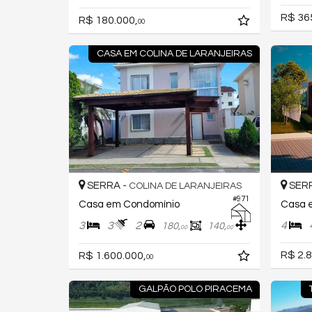
R$ 36
R$ 180.000,
00
CASA EM COLINA DE LARANJEIRAS
SERRA -
SERR
COLINA DE LARANJEIRAS
#971
Casa em Condomínio
Casa 
3
3
2
4
180,
140,
00
00
R$ 2.8
R$ 1.600.000,
00
GALPÃO POLO PIRACEMA