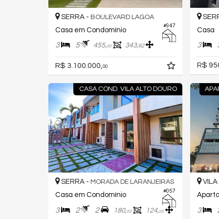
SERRA -
SERR
BOULEVARD LAGOA
#947
Casa em Condomínio
Casa
3
5
3
455,
343,
62
00
R$ 95
R$ 3.100.000,
00
CASA COND. VILA ALTO DOURO
APA
SERRA -
VILA
MORADA DE LARANJEIRAS
#057
Casa em Condomínio
Apart
3
2
2
3
180,
124,
00
00