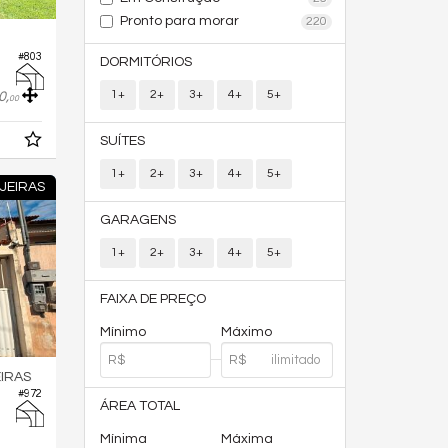
Pronto para morar
220
#803
DORMITÓRIOS
1+
2+
3+
4+
5+
0,
00
SUÍTES
1+
2+
3+
4+
5+
JEIRAS
GARAGENS
1+
2+
3+
4+
5+
FAIXA DE PREÇO
Mínimo
Máximo
IRAS
#972
ÁREA TOTAL
Mínima
Máxima