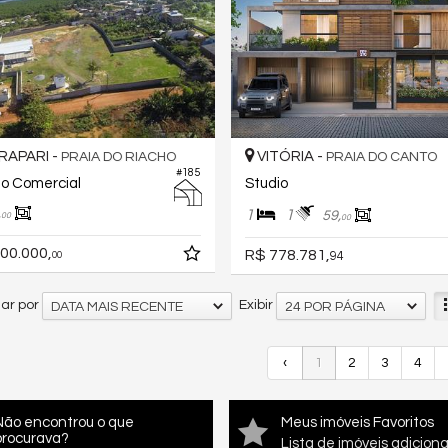
APARI -
VITÓRIA -
PRAIA DO RIACHO
PRAIA DO CANTO
#185
o Comercial
Studio
,
1
1
59,
00
00
00.000,
R$ 778.781,
00
94
ar por
Exibir
DATA MAIS RECENTE
24 POR PÁGINA
‹
1
2
3
4
Não encontrou o que
Meus imóveis Favoritos
procurava?
Lista de imóveis adicion