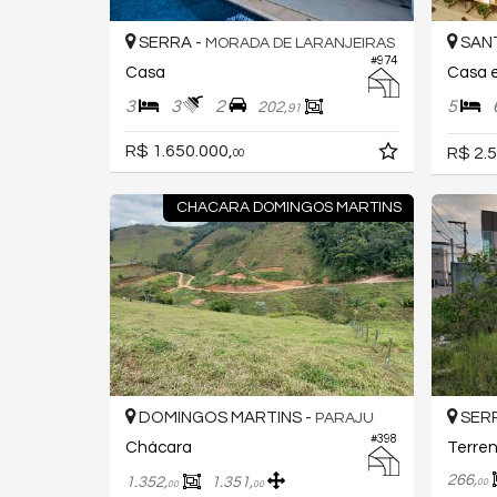
SERRA -
SANT
MORADA DE LARANJEIRAS
#974
Casa
Casa 
3
3
2
5
202,
91
R$ 1.650.000,
R$ 2.5
00
CHACARA DOMINGOS MARTINS
DOMINGOS MARTINS -
SERR
PARAJU
#398
Chácara
Terre
266,
1.352,
1.351,
00
00
00