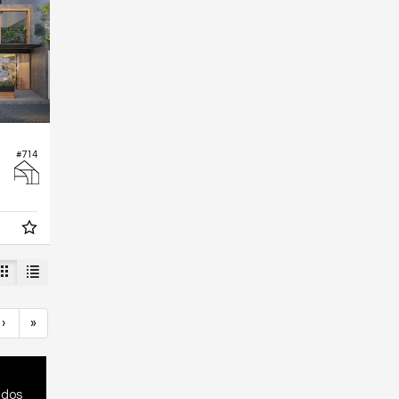
#714
›
»
ados