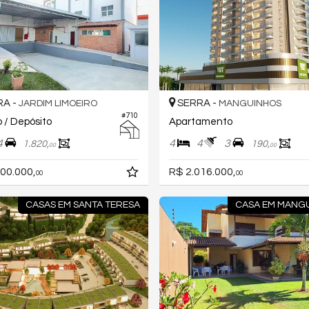
A -
SERRA -
JARDIM LIMOEIRO
MANGUINHOS
#710
 / Depósito
Apartamento
4
4
4
3
1.820,
190,
00
00
00.000,
R$ 2.016.000,
00
00
CASAS EM SANTA TERESA
CASA EM MANG