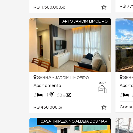
R$ 77
R$ 1.500.000,
00
APTO JARDIM LIMOEIRO
SERRA -
SERR
JARDIM LIMOEIRO
#975
Apartamento
Apart
3
1
3
53,
00
Consu
R$ 450.000,
00
CASA TRIPLEX NO ALDEIA DOS MAR