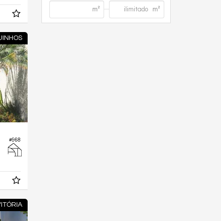
UINHOS
#968
VITÓRIA