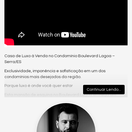
Casa de Luxo à Venda no Condomínio Boulevard Lagoa –
Serra/ES
Exclusividade, imponência e sofisticação em um dos
condomínios mais desejados da região.
Porque luxo é onde você quer estar
Continuar Lendo...
Esta mansão de esquina no Boulevard Lagoa entrega um
projeto arquitetônico marcante, integração total com a
natureza e uma vista privilegiada para a reserva. Um imóvel
pensado para quem valoriza conforto, privacidade e alto
padrão em cada detalhe.
Condomínio Boulevard Lagoa – Serra/ES