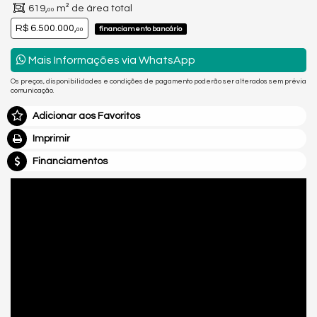
619,
m² de área total
00
R$ 6.500.000,
financiamento bancário
00
Mais Informações via WhatsApp
Os preços, disponibilidades e condições de pagamento poderão ser alterados sem prévia
comunicação.
Adicionar aos Favoritos
Imprimir
Financiamentos