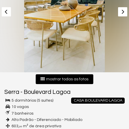
mostrar todas as fotos
Serra
-
Boulevard Lagoa
5 dormitórios (5 suítes)
CASA BOULEVARD LAGOA
10 vagas
7 banheiros
Alto Padrão - Diferenciado - Mobiliado
603,
m² de área privativa
00