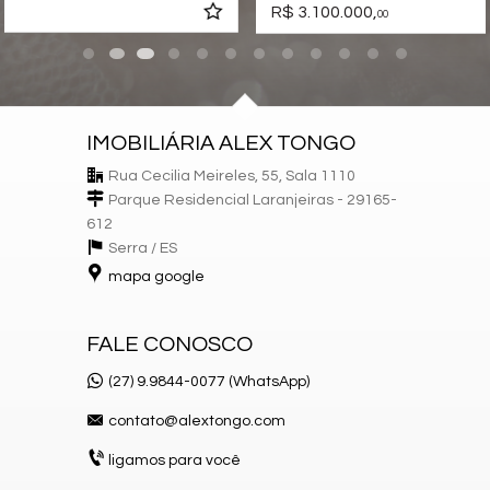
Sauna
R$ 3.100.000,
00
Sala de Jogos
Salão de Festas
Piscina
Espaço Gourmet
Espaço Fitness
Medidores Individuais
IMOBILIÁRIA ALEX TONGO
Playground
Pet Care
Rua Cecilia Meireles, 55, Sala 1110
Quiosque Externo
Parque Residencial Laranjeiras - 29165-
Piscina Infantil
Câmeras de Segurança
612
Elevador
Serra /
ES
Pet Place
mapa google
Mini Mercado
Pomar
Pìscina Térmica
Entrada para Banhistas
FALE CONOSCO
Hall Decorado e Mobiliado
Infra para Veículos Elétricos
(27) 9.9844-0077 (WhatsApp)
Estar Social
contato@alextongo.com
ligamos para você