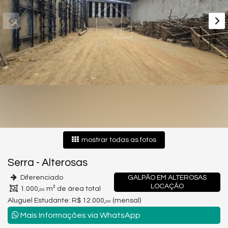
mostrar todas as fotos
Serra
-
Alterosas
Diferenciado
GALPÃO EM ALTEROSAS
LOCAÇÃO
1.000,
m² de área total
00
Aluguel Estudante:
R$ 12.000,
(mensal)
00
Mais Informações via WhatsApp