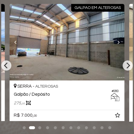
O
GALPAO EM ALTEROSAS
SERRA -
ALTEROSAS
#980
Galpão / Depósito
275,
00
R$ 7.000,
00