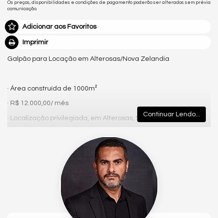
Os preços, disponibilidades e condições de pagamento poderão ser alterados sem prévia
comunicação.
Adicionar aos Favoritos
Imprimir
Galpão para Locação em Alterosas/Nova Zelandia
· Área construída de 1000m²
· R$ 12.000,00/ mês
Continuar Lendo...
· Localização privilegiada, em Alterosas, Serra. Próximo ao
cemitério Jardim da Paz.
Galpão Desocupado.
O piso/banheiros e escritório serão feitos pós locação, conforme
necessidade do locatário.
Agende uma visita agora mesmo