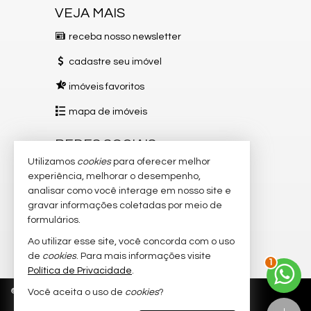
VEJA MAIS
receba nosso newsletter
cadastre seu imóvel
imóveis favoritos
mapa de imóveis
REDES SOCIAIS
Utilizamos
cookies
para oferecer melhor
Instagram
experiência, melhorar o desempenho,
analisar como você interage em nosso site e
Facebook
gravar informações coletadas por meio de
TikTok
formulários.
Ao utilizar esse site, você concorda com o uso
YouTube
2
de
cookies
. Para mais informações visite
Política de Privacidade
.
©
2026
CRECI/ES 12151-J
Política de Privacidade
Você aceita o uso de
cookies
?