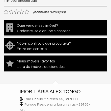
1
imóvel encontrado
(nenhuma avaliação)
Quer vender seu imóvel?
Cadastre-se e anuncie conosco
Não encontrou o que procurava?
Entre em contato
Meus imóveis Favoritos
Lista de imóveis adicionados
IMOBILIÁRIA ALEX TONGO
Rua Cecilia Meireles, 55, Sala 1110
Parque Residencial Laranjeiras - 29165-
612