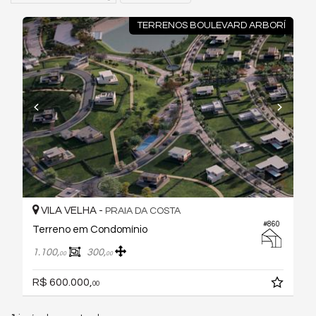
TERRENOS BOULEVARD ARBORÍ
VILA VELHA -
PRAIA DA COSTA
#860
Terreno em Condomínio
1.100,
300,
00
00
R$ 600.000,
00