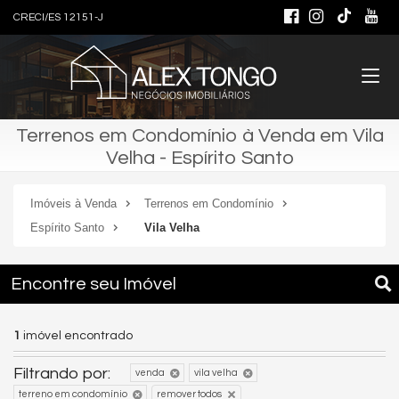
CRECI/ES 12151-J
Terrenos em Condomínio à Venda em Vila
Velha - Espírito Santo
Imóveis à Venda
Terrenos em Condomínio
Espírito Santo
Vila Velha
Encontre seu Imóvel
1
imóvel encontrado
Filtrando por:
venda
vila velha
terreno em condomínio
remover todos