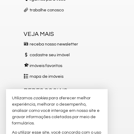
Espaço Fitness
Portaria 24h
trabalhe conosco
Medidores Individuais
Portão Eletrônico
Playground
Brinquedoteca
VEJA MAIS
Quiosque Externo
Piscina Infantil
receba nosso newsletter
Bicicletário
Câmeras de Segurança
cadastre seu imóvel
Pet Place
Mini Mercado
imóveis favoritos
Pomar
Quadra de Tênis
mapa de imóveis
Deck Molhado
Hall Decorado e Mobiliado
REDES SOCIAIS
Utilizamos
cookies
para oferecer melhor
Instagram
experiência, melhorar o desempenho,
analisar como você interage em nosso site e
Facebook
gravar informações coletadas por meio de
TikTok
formulários.
Ao utilizar esse site, você concorda com o uso
YouTube