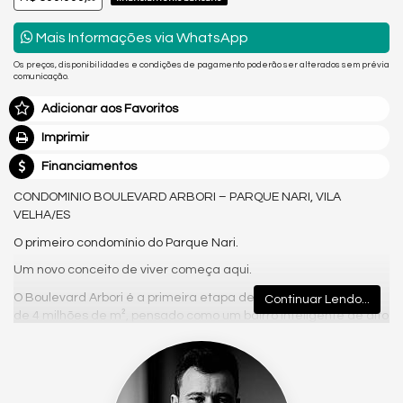
Mais Informações via WhatsApp
Os preços, disponibilidades e condições de pagamento poderão ser alterados sem prévia
comunicação.
Adicionar aos Favoritos
Imprimir
Financiamentos
CONDOMINIO BOULEVARD ARBORI – PARQUE NARI, VILA
VELHA/ES
O primeiro condomínio do Parque Nari.
Um novo conceito de viver começa aqui.
O Boulevard Arbori é a primeira etapa de um projeto com mais
Continuar Lendo...
de 4 milhões de m², pensado como um bairro inteligente de alto
padrão — com tudo dentro: moradia, lazer e serviços.
Condomínio fechado
Lazer nível resort