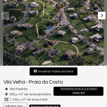
mostrar todas as fotos
Vila Velha
-
Praia da Costa
Alto Padrão
TERRENOS BOULEVARD
ARBORÍ
300,
m² de área privativa
00
1.100,
m² de área total
00
R$ 600.000,
financiamento bancário
00