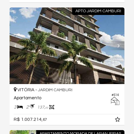
APTO JARDIM CAMBURI
VITÓRIA -
JARDIM CAMBURI
#514
Apartamento
3
2
137,
00
R$ 1.007.214,
67
APARTAMENTO MORADA DE LARANJEIRAS