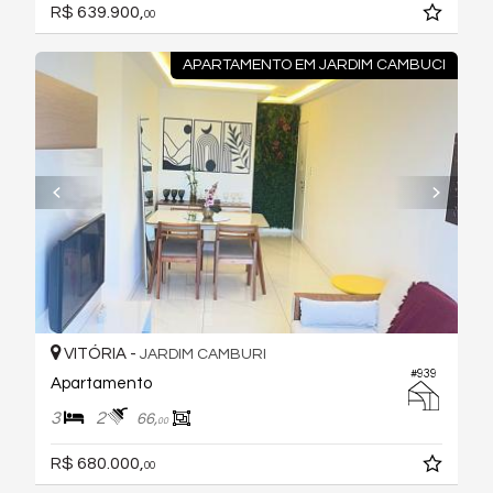
R$ 639.900,
00
APARTAMENTO EM JARDIM CAMBUCI
VITÓRIA -
JARDIM CAMBURI
#939
Apartamento
3
2
66,
00
R$ 680.000,
00