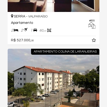
SERRA -
VALPARAÍSO
#899
Apartamento
2
2
1
60,
00
R$ 527.000,
00
APARTAMENTO COLINA DE LARANJEIRAS