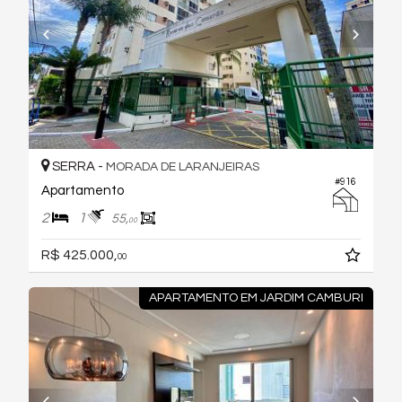
SERRA -
MORADA DE LARANJEIRAS
#916
Apartamento
2
1
55,
00
R$ 425.000,
00
APARTAMENTO EM JARDIM CAMBURI