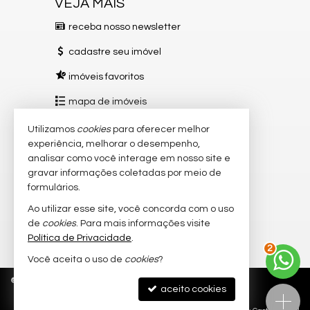
VEJA MAIS
receba nosso newsletter
cadastre seu imóvel
imóveis favoritos
mapa de imóveis
Utilizamos
cookies
para oferecer melhor
REDES SOCIAIS
experiência, melhorar o desempenho,
Instagram
analisar como você interage em nosso site e
gravar informações coletadas por meio de
Facebook
formulários.
TikTok
Ao utilizar esse site, você concorda com o uso
de
cookies
. Para mais informações visite
YouTube
Política de Privacidade
.
3
Você aceita o uso de
cookies
?
©
2026
CRECI/ES 12151-J
Política de Privacidade
aceito cookies