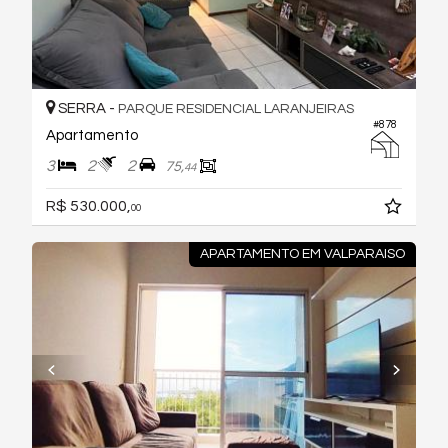
SERRA -
PARQUE RESIDENCIAL LARANJEIRAS
#878
Apartamento
3
2
2
75,
44
R$ 530.000,
00
APARTAMENTO EM VALPARAISO