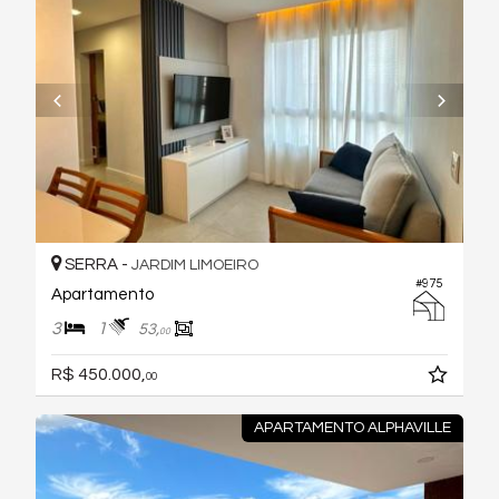
SERRA -
JARDIM LIMOEIRO
#975
Apartamento
3
1
53,
00
R$ 450.000,
00
APARTAMENTO ALPHAVILLE