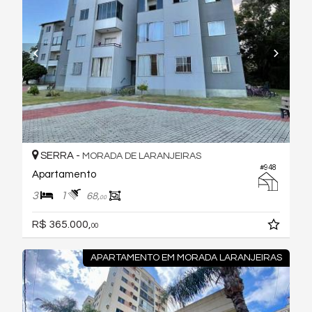
SERRA -
MORADA DE LARANJEIRAS
#948
Apartamento
3
1
68,
00
R$ 365.000,
00
APARTAMENTO EM MORADA LARANJEIRAS