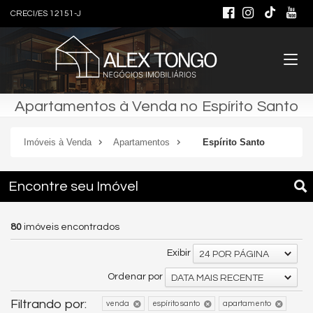
CRECI/ES 12151-J
Apartamentos à Venda no Espírito Santo
Imóveis à Venda
Apartamentos
Espírito Santo
Encontre seu Imóvel
80
imóveis encontrados
Exibir
24 POR PÁGINA
Ordenar por
DATA MAIS RECENTE
Filtrando por:
venda
espírito santo
apartamento