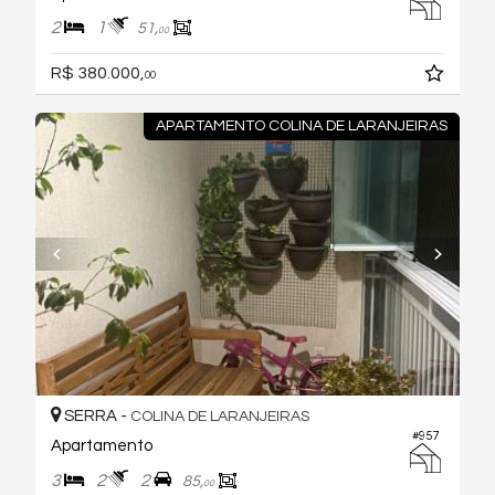
2
1
51,
00
R$ 380.000,
00
APARTAMENTO COLINA DE LARANJEIRAS
SERRA -
COLINA DE LARANJEIRAS
#957
Apartamento
3
2
2
85,
00