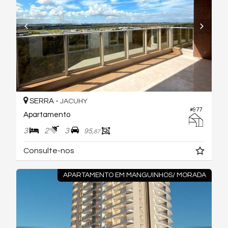
SERRA -
JACUHY
#977
Apartamento
3
2
3
95,
87
Consulte-nos
APARTAMENTO EM MANGUINHOS/ MORADA