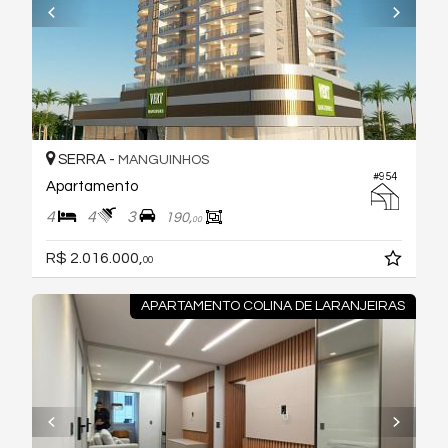
SERRA -
MANGUINHOS
#954
Apartamento
4
4
3
190,
00
R$ 2.016.000,
00
APARTAMENTO COLINA DE LARANJEIRAS