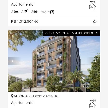
#946
Apartamento
3
2
2
102,
28
R$ 1.312.504,
90
APARTAMENTO JARDIM CAMBURI
VITÓRIA -
JARDIM CAMBURI
#925
Apartamento