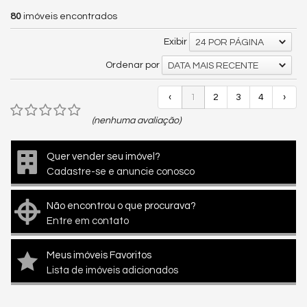
80
imóveis encontrados
Exibir
24 POR PÁGINA
Ordenar por
DATA MAIS RECENTE
‹
1
2
3
4
›
(nenhuma avaliação)
Quer vender seu imóvel?
Cadastre-se e anuncie conosco
Não encontrou o que procurava?
Entre em contato
Meus imóveis Favoritos
Lista de imóveis adicionados