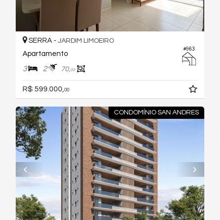
SERRA -
JARDIM LIMOEIRO
#963
Apartamento
3
2
70,
00
R$ 599.000,
00
CONDOMÍNIO SAN ANDRES