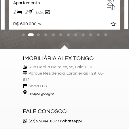
#901
Apartamento
2
2
68,
00
R$ 600.000,
00
IMOBILIÁRIA ALEX TONGO
Rua Cecilia Meireles, 55, Sala 1110
Parque Residencial Laranjeiras - 29165-
612
Serra /
ES
mapa google
FALE CONOSCO
(27) 9.9844-0077 (WhatsApp)