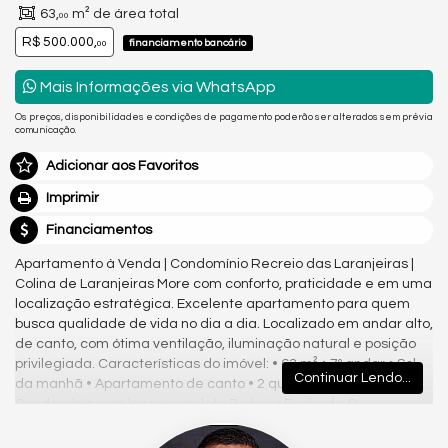
63,
m² de área total
00
R$ 500.000,
financiamento bancário
00
Mais Informações via WhatsApp
Os preços, disponibilidades e condições de pagamento poderão ser alterados sem prévia
comunicação.
Adicionar aos Favoritos
Imprimir
Financiamentos
Apartamento à Venda | Condomínio Recreio das Laranjeiras |
Colina de Laranjeiras More com conforto, praticidade e em uma
localização estratégica. Excelente apartamento para quem
busca qualidade de vida no dia a dia. Localizado em andar alto,
de canto, com ótima ventilação, iluminação natural e posição
privilegiada. Características do imóvel: • 63 m² • 7º andar • Sol
Continuar Lendo...
da manhã • Apartamento de canto • 2 quartos, sendo 1 suíte •
Condomínio com lazer completo Porteira Fechada O
apartamento será vendido praticamente completo, incluindo: •
Fogão • Forno • Máquina de lavar • Refrigerador • Adega • TV