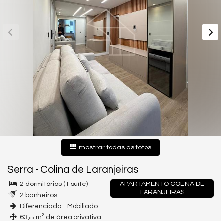
mostrar todas as fotos
Serra
-
Colina de Laranjeiras
2 dormitórios (1 suíte)
APARTAMENTO COLINA DE
LARANJEIRAS
2 banheiros
Diferenciado - Mobiliado
63,
m² de área privativa
00