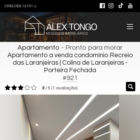
CRECI/ES 12151-J
Apartamento
- Pronto para morar
Apartamento a venda condomínio Recreio
das Laranjeiras | Colina de Laranjeiras -
Porteira Fechada
#921
3
/
5
(
1
avaliação)