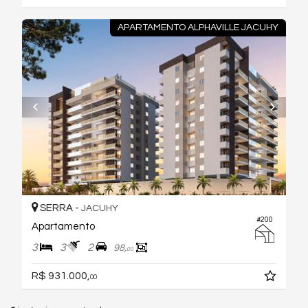
APARTAMENTO ALPHAVILLE JACUHY
SERRA -
JACUHY
#200
Apartamento
3
3
2
98,
00
R$ 931.000,
00