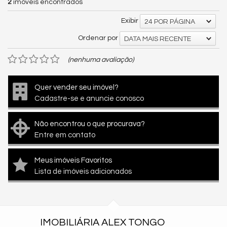
2
imóveis encontrados
Exibir
24 POR PÁGINA
Ordenar por
DATA MAIS RECENTE
(nenhuma avaliação)
Quer vender seu imóvel?
Cadastre-se e anuncie conosco
Não encontrou o que procurava?
Entre em contato
Meus imóveis Favoritos
Lista de imóveis adicionados
IMOBILIÁRIA ALEX TONGO