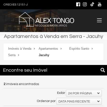
CRECI/ES 12151-J
Apartamentos à Venda em Serra - Jacuhy
Imóveis à Venda
Apartamentos
Espírito Santo
Serra
Jacuhy
Encontre seu Imóvel
2
imóveis encontrados
Exibir
24 POR PÁGINA
Ordenar por
DATA MAIS RECENTE