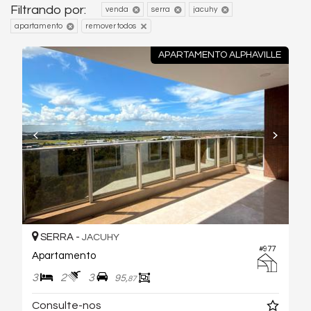
Filtrando por:
venda
serra
jacuhy
apartamento
remover todos
APARTAMENTO ALPHAVILLE
SERRA -
JACUHY
#977
Apartamento
3
2
3
95,
87
Consulte-nos