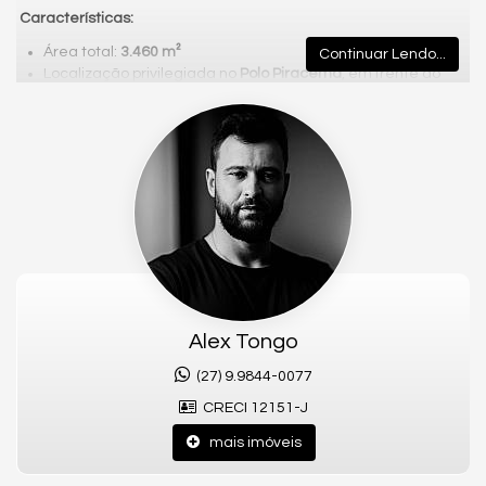
Características:
Área total:
3.460 m²
Continuar Lendo...
Localização privilegiada no
Polo Piracema
, em frente ao
Alphaville
Apenas
200 metros da BR-101
, com fácil acesso e grande
visibilidade
Valor da Locação:
R$ 15.500,00 / mês
Diferenciais:
Ponto estratégico para empresas e investidores
Região em constante desenvolvimento
Ideal para centros comerciais, empreendimentos logísticos
e grandes negócios
Alex Tongo
Agende sua visita e conheça este excelente terreno
(27) 9.9844-0077
comercial!
CRECI 12151-J
Alex Tongo Negócios Imobiliários
mais imóveis
💼 CRECI/ES: 12151-J