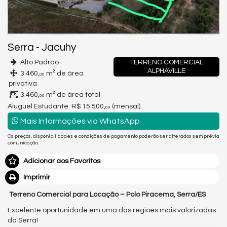
Serra
-
Jacuhy
Alto Padrão
TERRENO COMERCIAL
ALPHAVILLE
3.460,
m² de área
00
privativa
3.460,
m² de área total
00
Aluguel Estudante:
R$ 15.500,
(mensal)
00
Mais Informações via WhatsApp
Os preços, disponibilidades e condições de pagamento poderão ser alterados sem prévia
comunicação.
Adicionar aos Favoritos
Imprimir
Terreno Comercial para Locação – Polo Piracema, Serra/ES
Excelente oportunidade em uma das regiões mais valorizadas
da Serra!