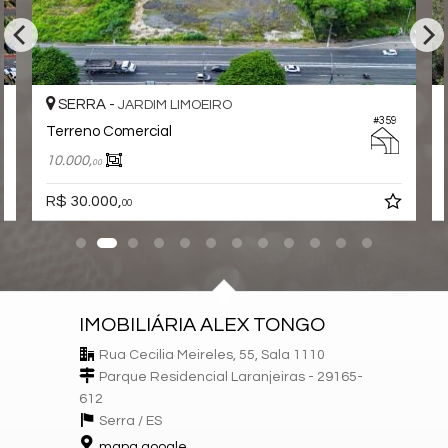
SERRA -
JARDIM LIMOEIRO
#359
Terreno Comercial
10.000,
00
R$ 30.000,
00
IMOBILIÁRIA ALEX TONGO
Rua Cecilia Meireles, 55, Sala 1110
Parque Residencial Laranjeiras - 29165-
612
Serra /
ES
mapa google