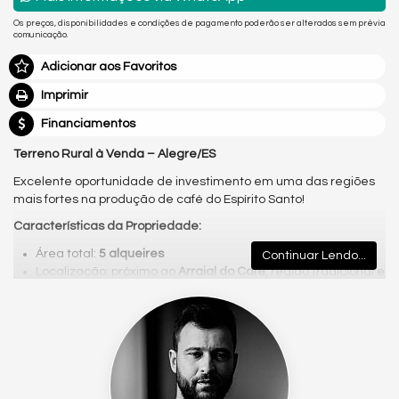
Os preços, disponibilidades e condições de pagamento poderão ser alterados sem prévia
comunicação.
Adicionar aos Favoritos
Imprimir
Financiamentos
Terreno Rural à Venda – Alegre/ES
Excelente oportunidade de investimento em uma das regiões
mais fortes na produção de café do Espírito Santo!
Características da Propriedade:
Área total:
5 alqueires
Continuar Lendo...
Localização: próximo ao
Arraial do Café
, região tradicional e
produtiva
Potencial para plantio de até
25.000 pés de café
Capacidade de produção estimada em
600 sacas por safra
Córrego
passando dentro da propriedade
Apenas
5 km de estrada de chão