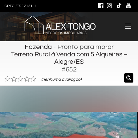
CRECI/ES 12151-J
Fazenda
- Pronto para morar
Terreno Rural à Venda com 5 Alqueires –
Alegre/ES
#652
(nenhuma avaliação)