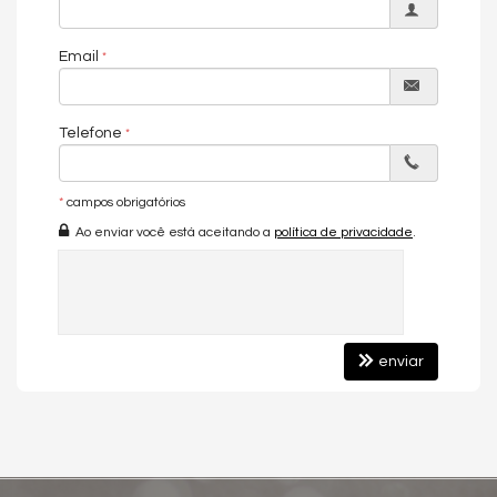
🌐 Site:
https://www.alextongo.com.br
Email
Terreno Rural à Venda – Alegre/ES
Excelente oportunidade de investimento em uma das regiões mais
fortes na produção de café do Espírito Santo!
Telefone
Características da Propriedade:
Área total: 5 alqueires
Localização: próximo ao Arraial do Café, região tradicional e
*
campos obrigatórios
produtiva
Potencial para plantio de até 25.000 pés de café
Ao enviar você está aceitando a
política de privacidade
.
Capacidade de produção estimada em 600 sacas por safra
Córrego passando dentro da propriedade
Apenas 5 km de estrada de chão
Investimento:
enviar
R$ 1.600.000,00
Retorno rápido e garantido para quem busca alta rentabilidade no
agronegócio.
Destaques:
Região consolidada no setor cafeeiro