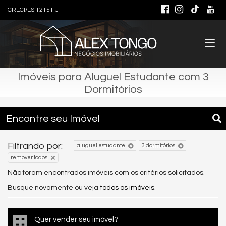
CRECI/ES 12151-J
Imóveis para Aluguel Estudante com 3
Dormitórios
Encontre seu Imóvel
Filtrando por:
aluguel estudante
3 dormitórios
remover todos
Não foram encontrados imóveis com os critérios solicitados.
Busque novamente ou veja
todos os imóveis
.
Quer vender seu imóvel?