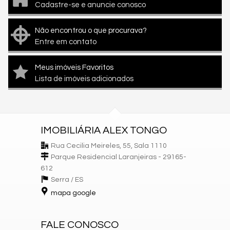
Cadastre-se e anuncie conosco
Não encontrou o que procurava?
Entre em contato
Meus imóveis Favoritos
Lista de imóveis adicionados
IMOBILIÁRIA ALEX TONGO
Rua Cecilia Meireles, 55, Sala 1110
Parque Residencial Laranjeiras - 29165-
612
Serra /
ES
mapa google
FALE CONOSCO