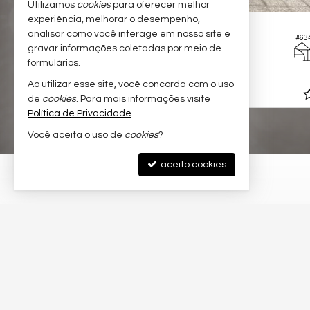
Utilizamos
cookies
para oferecer melhor
experiência, melhorar o desempenho,
SERRA -
BOULEVARD LAGOA
analisar como você interage em nosso site e
#783
#63
Casa
gravar informações coletadas por meio de
formulários.
4
6
461,
295,
00
00
Ao utilizar esse site, você concorda com o uso
R$ 2.500.000,
00
de
cookies
. Para mais informações visite
Política de Privacidade
.
Você aceita o uso de
cookies
?
aceito cookies
©
2024-
2026
Imobiliária Alex Tongo -
CRECI/ES 12151-J
— Todos