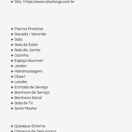
Site: https://www.alextongo.com.br
Piscina Privativa
Sacada / Varanda
Sala
Sala de Estar
Sala de Jantar
Cozinha
Espaço Gourmet
Jardim
Hidromassagem
Closet
Lavabo
Entrada de Serviço
Banheiro de Serviço
Banheiro Social
Sala de TV
Suíte Master
Quiosque Externo
Câmeras de Segurança