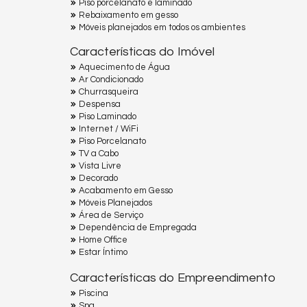
Piso porcelanato e laminado
Rebaixamento em gesso
Móveis planejados em todos os ambientes
Características do Imóvel
Aquecimento de Água
Ar Condicionado
Churrasqueira
Despensa
Piso Laminado
Internet / WiFi
Piso Porcelanato
TV a Cabo
Vista Livre
Decorado
Acabamento em Gesso
Móveis Planejados
Área de Serviço
Dependência de Empregada
Home Office
Estar Íntimo
Características do Empreendimento
Piscina
Spa