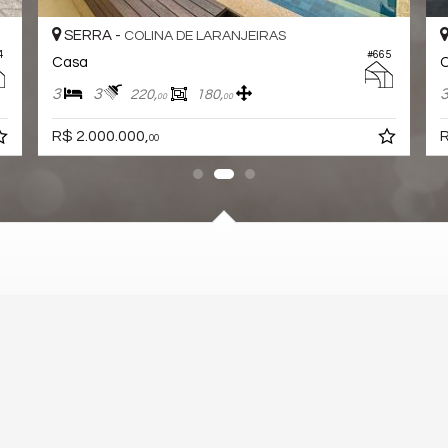
SERRA -
COLINA DE LARANJEIRAS
4
#665
Casa
3
3
220,
180,
00
00
R$ 2.000.000,
R
00
 os direitos reservados.
Política de Privacidade