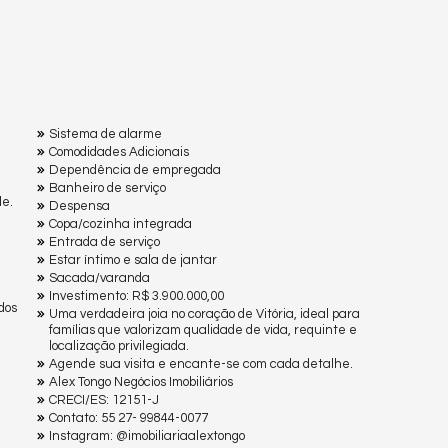
Sistema de alarme
Comodidades Adicionais
Dependência de empregada
Banheiro de serviço
de.
Despensa
Copa/cozinha integrada
Entrada de serviço
Estar íntimo e sala de jantar
Sacada/varanda
Investimento: R$ 3.900.000,00
dos
Uma verdadeira joia no coração de Vitória, ideal para
famílias que valorizam qualidade de vida, requinte e
localização privilegiada.
Agende sua visita e encante-se com cada detalhe.
Alex Tongo Negócios Imobiliários
CRECI/ES: 12151-J
Contato: 55 27- 99844-0077
Instagram: @imobiliariaalextongo