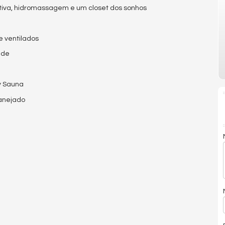
tiva, hidromassagem e um closet dos sonhos
 ventilados
ade
v Sauna
anejado