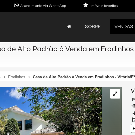
Atendimento via WhatsApp
imóveis favoritos
SOBRE
VENDAS
a de Alto Padrão à Venda em Fradinhos -
a
Fradinhos
Casa de Alto Padrão à Venda em Fradinhos - Vitória/E
V
R