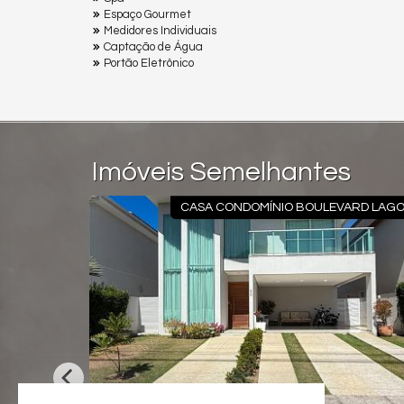
Espaço Gourmet
Medidores Individuais
Captação de Água
Portão Eletrônico
Imóveis Semelhantes
M CAMBURI
CASA CONDOMÍNIO BOULEVARD LAG