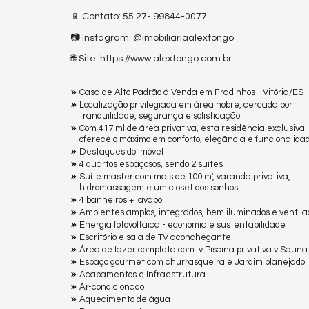
📱 Contato: 55 27- 99844-0077
📷 Instagram: @imobiliariaalextongo
🌐 Site: https://www.alextongo.com.br
Casa de Alto Padrão à Venda em Fradinhos - Vitória/ES
Localização privilegiada em área nobre, cercada por
tranquilidade, segurança e sofisticação.
Com 417 ml de área privativa, esta residência exclusiva
oferece o máximo em conforto, elegância e funcionalida
Destaques do Imóvel
4 quartos espaçosos, sendo 2 suítes
Suíte master com mais de 100 m', varanda privativa,
hidromassagem e um closet dos sonhos
4 banheiros + lavabo
Ambientes amplos, integrados, bem iluminados e ventila
Energia fotovoltaica - economia e sustentabilidade
Escritório e sala de TV aconchegante
Área de lazer completa com: v Piscina privativa v Sauna
Espaço gourmet com churrasqueira e Jardim planejado
Acabamentos e Infraestrutura
Ar-condicionado
Aquecimento de água