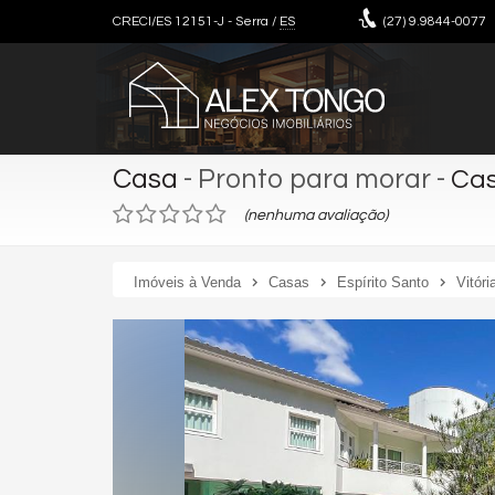
CRECI/ES 12151-J
- Serra /
ES
(27)
9.9844-0077
Casa
- Pronto para morar
-
Cas
(nenhuma avaliação)
Imóveis à Venda
Casas
Espírito Santo
Vitóri