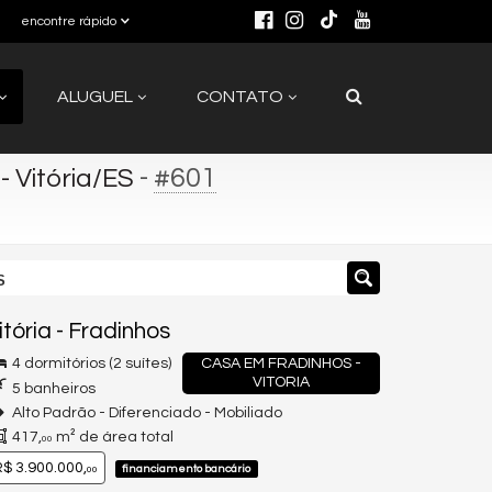
encontre rápido
ALUGUEL
CONTATO
-
#601
 Vitória/ES
S
itória
-
Fradinhos
4 dormitórios (2 suítes)
CASA EM FRADINHOS -
VITORIA
5 banheiros
Alto Padrão - Diferenciado - Mobiliado
417,
m² de área total
00
$ 3.900.000,
financiamento bancário
00