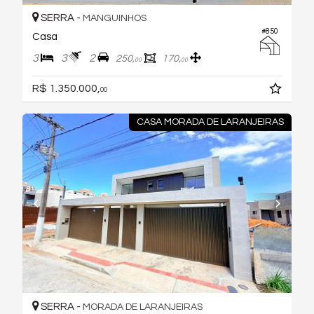
SERRA -
MANGUINHOS
#850
Casa
3
3
2
250,
170,
00
00
R$ 1.350.000,
00
CASA MORADA DE LARANJEIRAS
SERRA -
MORADA DE LARANJEIRAS