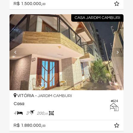
R$ 1.500.000,
00
CASA JARDIM CAMBURI
VITÓRIA -
JARDIM CAMBURI
#624
Casa
4
3
200,
00
R$ 1.880.000,
00