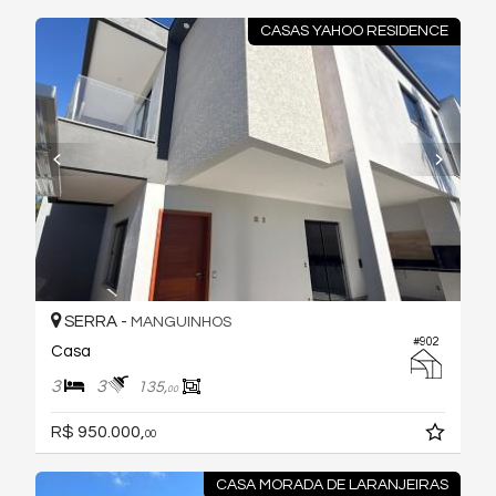
CASAS YAHOO RESIDENCE
SERRA -
MANGUINHOS
#902
Casa
3
3
135,
00
R$ 950.000,
00
CASA MORADA DE LARANJEIRAS