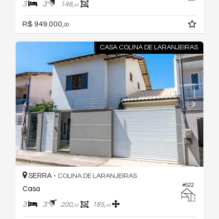
3
3
148,
00
R$ 949.000,
00
CASA COLINA DE LARANJEIRAS
SERRA -
COLINA DE LARANJEIRAS
#922
Casa
3
3
200,
185,
00
00