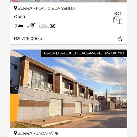
SERRA -
PLANÍCIE DA SERRA
#607
Casa
3
4
129,
00
R$ 728.000,
00
CASA DUPLEX EM JACARAÍPE - PROXIMO
SERRA -
JACARAÍPE