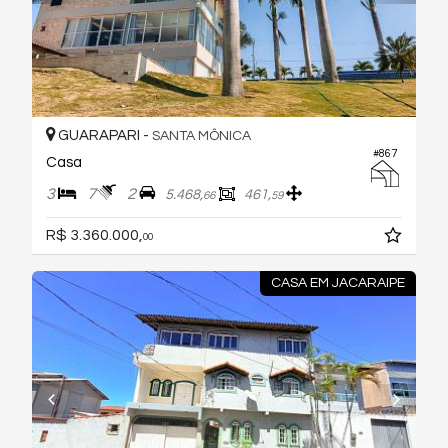
GUARAPARI -
SANTA MÔNICA
#867
Casa
3
7
2
5.468,
461,
66
59
R$ 3.360.000,
00
CASA EM JACARAIPE