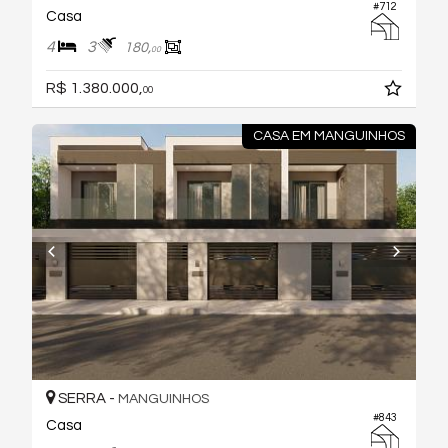
#712
Casa
4
3
180,
00
R$ 1.380.000,
00
CASA EM MANGUINHOS
SERRA -
MANGUINHOS
#843
Casa