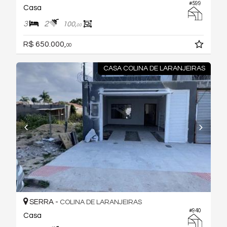
#599
Casa
3
2
100,
00
R$ 650.000,
00
CASA COLINA DE LARANJEIRAS
SERRA -
COLINA DE LARANJEIRAS
#940
Casa