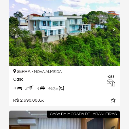
SERRA -
NOVA ALMEIDA
#283
Casa
4
2
4
440,
00
R$ 2.690.000,
00
CASA EM MORADA DE LARANJEIRAS