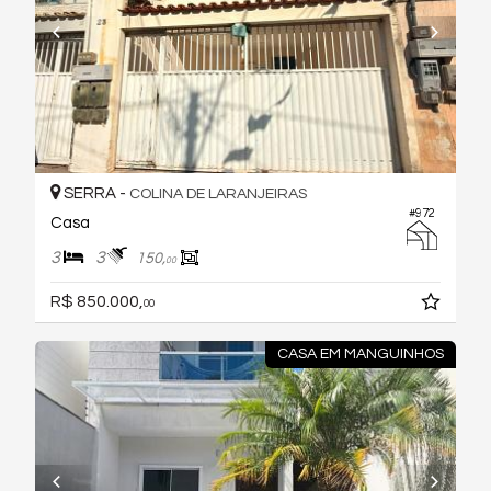
SERRA -
COLINA DE LARANJEIRAS
#972
Casa
3
3
150,
00
R$ 850.000,
00
CASA EM MANGUINHOS