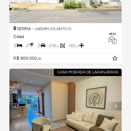
SERRA -
JARDIM ATLÂNTICO
#853
Casa
5
3
3
379,
180,
00
00
R$ 800.000,
00
CASA MORADA DE LARANJEIRAS