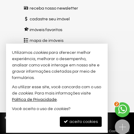
receba nosso newsletter
cadastre seu imóvel
imóveis favoritos
mapa de imóveis
Utilizamos
cookies
para oferecer melhor
REDES SOCIAIS
experiência, melhorar o desempenho,
Instagram
analisar como você interage em nosso site e
gravar informações coletadas por meio de
Facebook
formulários.
TikTok
Ao utilizar esse site, você concorda com o uso
de
cookies
. Para mais informações visite
YouTube
Política de Privacidade
.
3
Você aceita o uso de
cookies
?
©
2026
CRECI/ES 12151-J
Política de Privacidade
aceito cookies
Site para imobiliárias
: Castel Digital