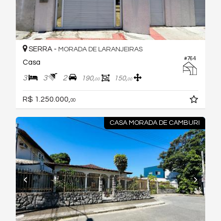
SERRA -
MORADA DE LARANJEIRAS
#764
Casa
3
3
2
190,
150,
00
00
R$ 1.250.000,
00
CASA MORADA DE CAMBURI