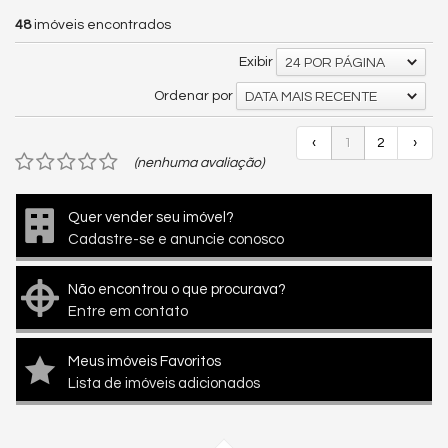
48
imóveis encontrados
Exibir
24 POR PÁGINA
Ordenar por
DATA MAIS RECENTE
‹
1
2
›
(nenhuma avaliação)
Quer vender seu imóvel?
Cadastre-se e anuncie conosco
Não encontrou o que procurava?
Entre em contato
Meus imóveis Favoritos
Lista de imóveis adicionados