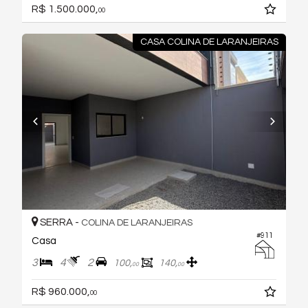
R$ 1.500.000,
00
CASA COLINA DE LARANJEIRAS
SERRA -
COLINA DE LARANJEIRAS
#911
Casa
3
4
2
100,
140,
00
00
R$ 960.000,
00