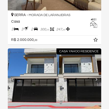
SERRA -
MORADA DE LARANJEIRAS
#851
Casa
3
3
2
300,
247,
00
00
R$ 2.000.000,
00
CASA YAHOO RESIDENCE