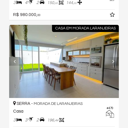
3
4
2
150,
144,
00
00
R$ 980.000,
00
CASA EM MORADA LARANJEIRAS
SERRA -
MORADA DE LARANJEIRAS
#479
Casa
3
3
2
196,
44