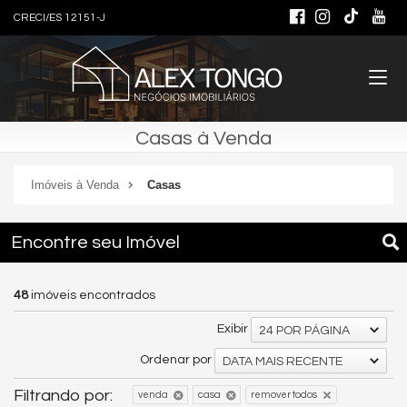
CRECI/ES 12151-J
Casas à Venda
Imóveis à Venda
Casas
Encontre seu Imóvel
48
imóveis encontrados
Exibir
24 POR PÁGINA
Ordenar por
DATA MAIS RECENTE
Filtrando por:
venda
casa
remover todos