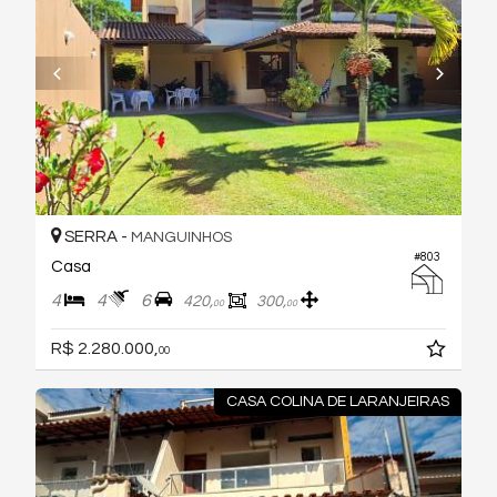
SERRA -
MANGUINHOS
#803
Casa
4
4
6
420,
300,
00
00
R$ 2.280.000,
00
CASA COLINA DE LARANJEIRAS