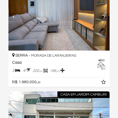
SERRA -
MORADA DE LARANJEIRAS
#893
Casa
3
4
200,
196,
00
00
R$ 1.980.000,
00
CASA EM JARDIM CAMBURI