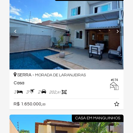
SERRA -
MORADA DE LARANJEIRAS
#974
Casa
3
3
2
202,
91
R$ 1.650.000,
00
CASA EM MANGUINHOS