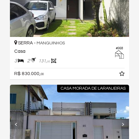
SERRA -
MANGUINHOS
#968
Casa
3
2
131,
00
R$ 830.000,
00
CASA MORADA DE LARANJEIRAS