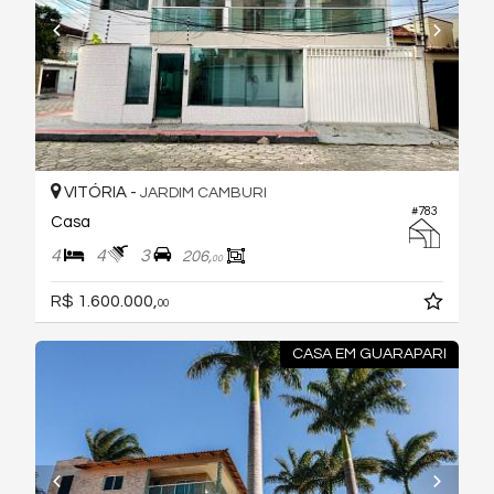
VITÓRIA -
JARDIM CAMBURI
#783
Casa
4
4
3
206,
00
R$ 1.600.000,
00
CASA EM GUARAPARI