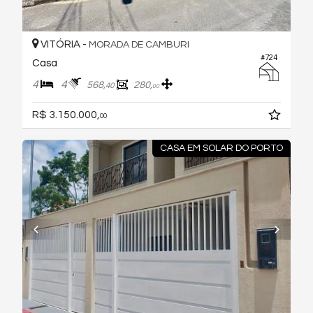
VITÓRIA -
MORADA DE CAMBURI
#724
Casa
4
4
568,
280,
40
00
R$ 3.150.000,
00
CASA EM SOLAR DO PORTO