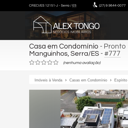
CRECI/ES 12151-J
- Serra /
ES
(27)
9.9844-0077
Casa em Condomínio
- Pronto
-
#777
Manguinhos, Serra/ES
(nenhuma avaliação)
Imóveis à Venda
Casas em Condomínio
Espírito