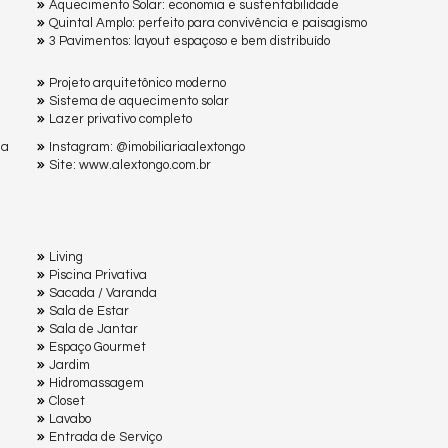
Aquecimento Solar: economia e sustentabilidade
Quintal Amplo: perfeito para convivência e paisagismo
3 Pavimentos: layout espaçoso e bem distribuído
Projeto arquitetônico moderno
Sistema de aquecimento solar
Lazer privativo completo
ma
Instagram: @imobiliariaalextongo
Site: www.alextongo.com.br
Living
Piscina Privativa
Sacada / Varanda
Sala de Estar
Sala de Jantar
Espaço Gourmet
Jardim
Hidromassagem
Closet
Lavabo
Entrada de Serviço