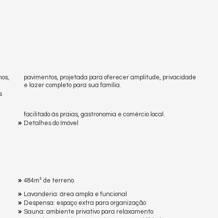
hos,
pavimentos, projetada para oferecer amplitude, privacidade
e lazer completo para sua família.
s
facilitado às praias, gastronomia e comércio local.
Detalhes do Imóvel
484m² de terreno
Lavanderia: área ampla e funcional
Despensa: espaço extra para organização
Sauna: ambiente privativo para relaxamento