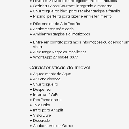
Lavabos: 2 lavabos estrategicamente distribuídos
Cozinha / Área Gourmet: integrada e moderna
Churrasqueira: ideal para receber amigos e família
Piscina: perfeita para lazer e entretenimento
Diferenciais de Alto Padrão
Acabamento sofisticado
Ambientes amplos e climatizados
Entre em contato para mais informações ou agendar u
visita.
Alex Tongo Negócios Imobiliários
WhatsApp: 27-99844-0077
Características do Imóvel
Aquecimento de Água
Ar Condicionado
Churrasqueira
Despensa
Internet / WiFi
Piso Porcelanato
TV a Cabo
Infra para Ar Split
Vista Livre
Decorado
Acabamento em Gesso