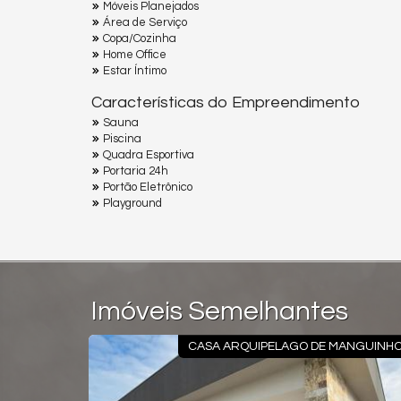
Móveis Planejados
Área de Serviço
Copa/Cozinha
Home Office
Estar Íntimo
Características do Empreendimento
Sauna
Piscina
Quadra Esportiva
Portaria 24h
Portão Eletrônico
Playground
Imóveis Semelhantes
ELAGO DE MANGUINHOS
CASA ALPH