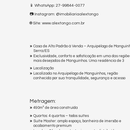
📱 WhatsApp: 27-99844-0077
📷 Instagram: @imobiliariaalextongo
🌐 Site: www.alextongo.com.br
Casa de Alto Padrão à Venda – Arquipélago de Manguin
Serra/ES
Exclusividade, conforto e sofisticação em uma das regiõe
mais desejadas de Manguinhos. Uma residência de 3
Localização
Localizada no Arquipélago de Manguinhos, região
conhecida por sua tranquilidade, segurança e acesso
Metragem:
490m² de área construída
Quartos: 4 quartos – todos suítes
Suíte Master: amplo espaço, banheira de imersão e
acabamento premium