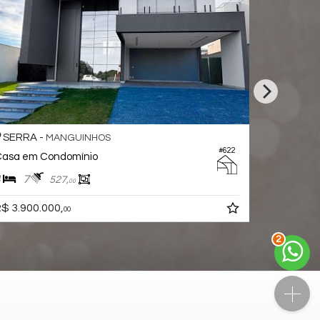
SERRA -
MANGUINHOS
#611
#814
Casa em Condomínio
4
6
450,
00
R$ 4.000.000,
00
3