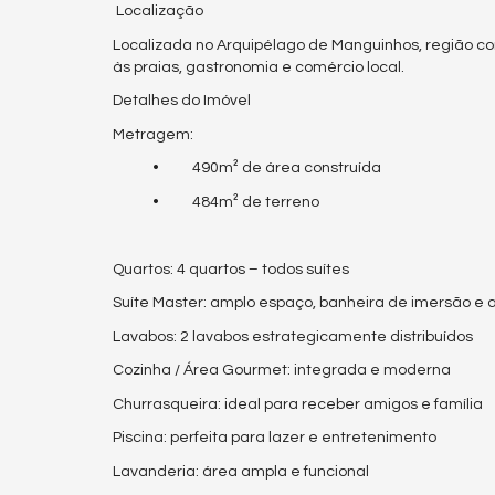
Localização
Localizada no Arquipélago de Manguinhos, região co
às praias, gastronomia e comércio local.
Detalhes do Imóvel
Metragem:
• 490m² de área construída
• 484m² de terreno
Quartos: 4 quartos – todos suítes
Suíte Master: amplo espaço, banheira de imersão 
Lavabos: 2 lavabos estrategicamente distribuídos
Cozinha / Área Gourmet: integrada e moderna
Churrasqueira: ideal para receber amigos e família
Piscina: perfeita para lazer e entretenimento
Lavanderia: área ampla e funcional