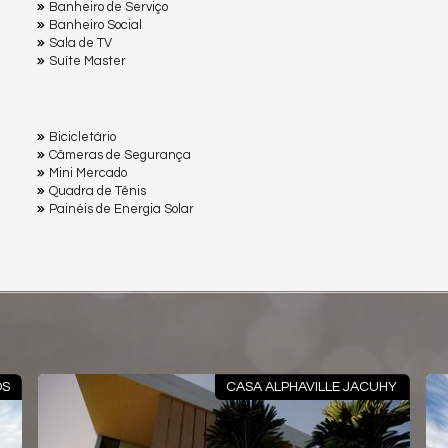
Banheiro de Serviço
Banheiro Social
Sala de TV
Suíte Master
Bicicletário
Câmeras de Segurança
Mini Mercado
Quadra de Tênis
Painéis de Energia Solar
AVILLE JACUHY
CASA DUPLEX – ALPHAVILLE J