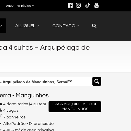
encontre rápido
ALUGUEL
CONTATO
a 4 suítes – Arquipélago de
 – Arquipélago de Manguinhos, Serra/ES
erra
-
Manguinhos
4 dormitórios (4 suítes)
CASA ARQUIPÉLAGO DE
MANGUINHOS
4 vagas
7 banheiros
Alto Padrão - Diferenciado
490,
m² de área privativa
00