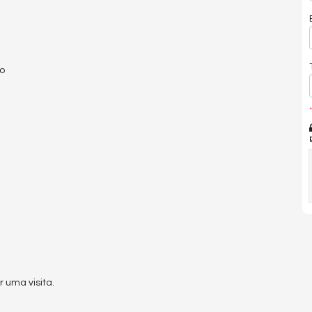
mo
*
 uma visita.