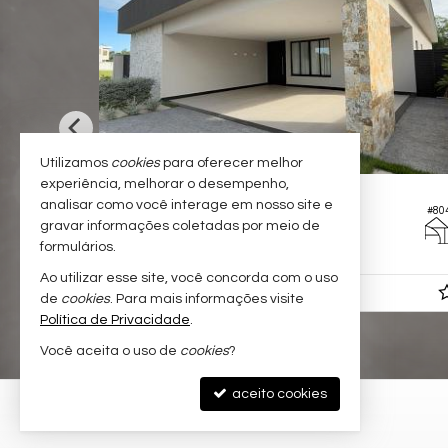
Utilizamos
cookies
para oferecer melhor
experiência, melhorar o desempenho,
SERRA -
JACUHY
analisar como você interage em nosso site e
#622
Casa em Condomínio
gravar informações coletadas por meio de
formulários.
4
4
4
500,
390,
00
00
Ao utilizar esse site, você concorda com o uso
R$ 3.300.000,
00
de
cookies
. Para mais informações visite
Política de Privacidade
.
Você aceita o uso de
cookies
?
aceito cookies