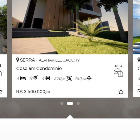
SERRA -
JACUHY
#717
Casa em Condomínio
4
5
4
475,
335,
00
00
R$ 3.300.000,
00