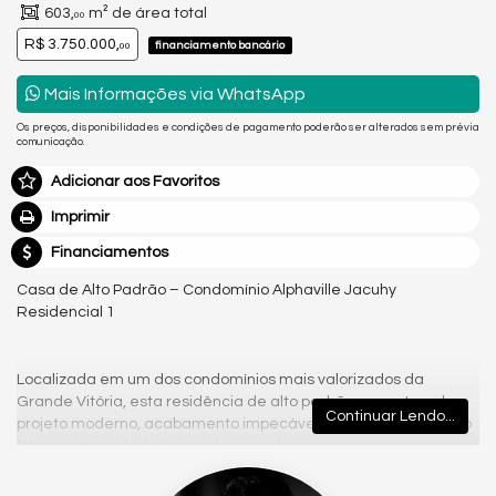
603,
m² de área total
00
R$ 3.750.000,
financiamento bancário
00
Mais Informações via WhatsApp
Os preços, disponibilidades e condições de pagamento poderão ser alterados sem prévia
comunicação.
Adicionar aos Favoritos
Imprimir
Financiamentos
Casa de Alto Padrão – Condomínio Alphaville Jacuhy
Residencial 1
Localizada em um dos condomínios mais valorizados da
Grande Vitória, esta residência de alto padrão encanta pelo
Continuar Lendo...
projeto moderno, acabamento impecável e vista livre de tirar o
fôlego, um verdadeiro quadro ao ar livre.