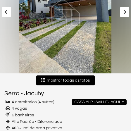
mostrar todas as fotos
Serra
-
Jacuhy
4 dormitórios (4 suítes)
CASA ALPHAVILLE JACUHY
4 vagas
6 banheiros
Alto Padrão - Diferenciado
403,
m² de área privativa
00