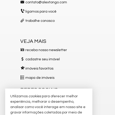
contato@alextongo.com
Espaço Gourmet
Jardim
ligamos para você
Hidromassagem
Closet
trabalhe conosco
Lavabo
Entrada de Serviço
Banheiro de Serviço
Banheiro Social
Sala de TV
VEJA MAIS
Suíte Master
receba nosso newsletter
Características do Empreendimento
Sauna
cadastre seu imóvel
Sala de Jogos
Salão de Festas
imóveis favoritos
Piscina
Quadra Esportiva
mapa de imóveis
Espaço Gourmet
Espaço Fitness
Portaria 24h
REDES SOCIAIS
Medidores Individuais
Utilizamos
cookies
para oferecer melhor
Captação de Água
Instagram
experiência, melhorar o desempenho,
Portão Eletrônico
analisar como você interage em nosso site e
Playground
Facebook
Brinquedoteca
gravar informações coletadas por meio de