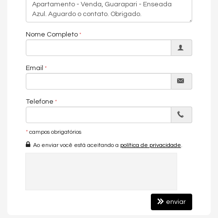
• Piscina adulto (50 m) e piscinas de borda infinita na
cobertura / rooftop.
• Bar molhado, lounge-pool, deck molhado, solário e
Nome Completo
mirante com vista para o mar.
• Spa com sauna, espaço fitness / academia, spa de
piscina.
Email
• Áreas para convivência e lazer em família: espaços
gourmet, churrasqueiras (2), espaço kids, espaço teen,
playground aquaplay com deck molhado, praças, lounges.
Telefone
• Entretenimento/socialização: sport bar, sala de
poker.
*
campos obrigatórios
• Conveniências extras: mercearia autônoma,
Ao enviar você está aceitando a
política de privacidade
.
guarda-volumes, bike share, guarderia (para
cadeiras/pranchas/itens de praia), hall de entrada exclusivo
(somente 2 apartamentos por andar — mais privacidade e
exclusividade).
unidades a partir de R$3.800.000,00
enviar
Localização e perfil do empreendimento