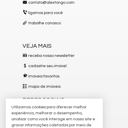
para o mar.
contato@alextongo.com
Spa com sauna, espaço fitness / academia, spa de piscina.
Áreas para convivência e lazer em família: espaços gourmet,
ligamos para você
churrasqueiras (2), espaço kids, espaço teen, playground aquaplay
com deck molhado, praças, lounges.
trabalhe conosco
Entretenimento/socialização: sport bar, sala de poker.
Conveniências extras: mercearia autônoma, guarda-volumes, bike
share, guarderia (para cadeiras/pranchas/itens de praia), hall de
entrada exclusivo (somente 2 apartamentos por andar — mais
VEJA MAIS
privacidade e exclusividade).
unidades a partir de R$3.800.000,00
Localização e perfil do empreendimento
receba nosso newsletter
Localizado em Enseada Azul — região de praia e alto padrão em
Guarapari (ES).
cadastre seu imóvel
O projeto é ideal para quem busca: segunda moradia de luxo, férias,
descanso, conforto à beira-mar. Segundo a construtora, muitos
imóveis favoritos
compradores serão de fora da cidade, interessados em imóvel como
lazer ou investimento.
mapa de imóveis
Condomínio com 90 unidades ao todo, distribuídas em 3 torres, com
total infraestrutura e aspiração de “resort urbano”
REDES SOCIAIS
Entre em contato para mais informações ou agendar uma visita.
Alex Tongo Negócios Imobiliários
Utilizamos
cookies
para oferecer melhor
Instagram
WhatsApp: 27-99844-0077
experiência, melhorar o desempenho,
Instagram: @imobiliariaalextongo
analisar como você interage em nosso site e
Facebook
Site: www.alextongo.com.br
gravar informações coletadas por meio de