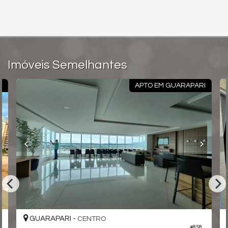
• Localizado em Enseada Azul — região de praia e
alto padrão em Guarapari (ES).
• O projeto é ideal para quem busca: segunda
moradia de luxo, férias, descanso, conforto à beira-mar.
Segundo a construtora, muitos compradores serão de fora da
cidade, interessados em imóvel como lazer ou investimento.
Imóveis Semelhantes
• Condomínio com 90 unidades ao todo, distribuídas
I
APTO EM GUARAPARI
em 3 torres, com total infraestrutura e aspiração de “resort
urbano”
Entre em contato para mais informações ou agendar uma
visita.
Alex Tongo Negócios Imobiliários
📱 WhatsApp: 27-99844-0077
📷 Instagram: @imobiliariaalextongo
🌐 Site: www.alextongo.com.br
GUARAPARI -
CENTRO
SALT by Grand – Apartamentos de 4 Suítes na Enseada Azul,
#858