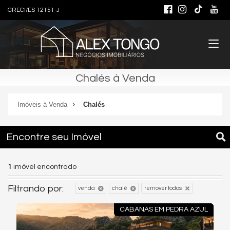
CRECI/ES 12151-J
Chalés à Venda
Imóveis à Venda
Chalés
Encontre seu Imóvel
1
imóvel encontrado
Filtrando por:
venda
chalé
remover todos
CABANAS EM PEDRA AZUL