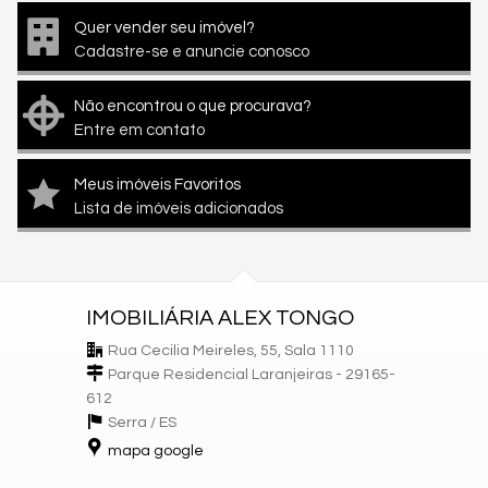
Quer vender seu imóvel?
Cadastre-se e anuncie conosco
Não encontrou o que procurava?
Entre em contato
Meus imóveis Favoritos
Lista de imóveis adicionados
IMOBILIÁRIA ALEX TONGO
Rua Cecilia Meireles, 55, Sala 1110
Parque Residencial Laranjeiras - 29165-
612
Serra /
ES
mapa google