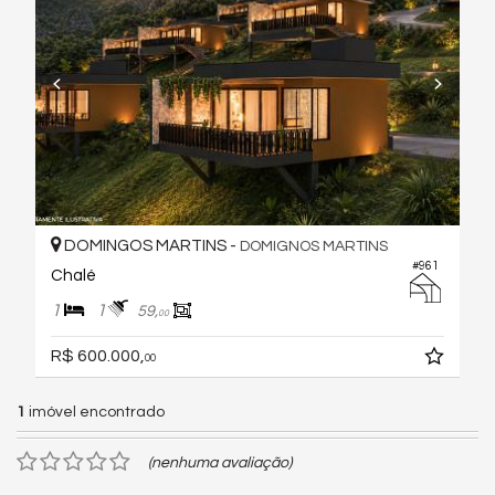
DOMINGOS MARTINS -
DOMIGNOS MARTINS
#961
Chalé
1
1
59,
00
R$ 600.000,
00
1
imóvel encontrado
(nenhuma avaliação)