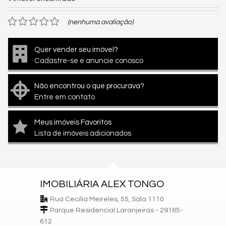
(nenhuma avaliação)
Quer vender seu imóvel?
Cadastre-se e anuncie conosco
Não encontrou o que procurava?
Entre em contato
Meus imóveis Favoritos
Lista de imóveis adicionados
IMOBILIÁRIA ALEX TONGO
Rua Cecilia Meireles, 55, Sala 1110
Parque Residencial Laranjeiras - 29165-
612