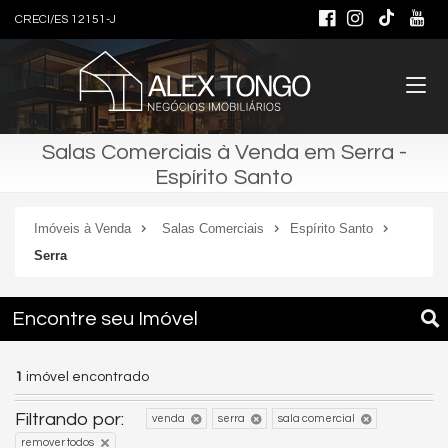
CRECI/ES 12151-J
Salas Comerciais à Venda em Serra -
Espírito Santo
Imóveis à Venda
Salas Comerciais
Espírito Santo
Serra
Encontre seu Imóvel
1
imóvel encontrado
Filtrando por:
venda
serra
sala comercial
remover todos