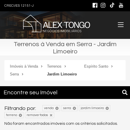
CRECI/ES 12151-J
Terrenos à Venda em Serra - Jardim
Limoeiro
Imóveis à Venda
Terrenos
Espírito Santo
Serra
Jardim Limoeiro
Encontre seu Imóvel
Filtrando por:
venda
serra
jardim limoeiro
terreno
remover todos
Não foram encontrados imóveis com os critérios solicitados.