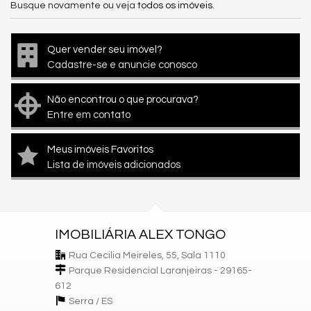
Busque novamente ou veja
todos os imóveis
.
Quer vender seu imóvel?
Cadastre-se e anuncie conosco
Não encontrou o que procurava?
Entre em contato
Meus imóveis Favoritos
Lista de imóveis adicionados
IMOBILIÁRIA ALEX TONGO
Rua Cecilia Meireles, 55, Sala 1110
Parque Residencial Laranjeiras - 29165-
612
Serra /
ES