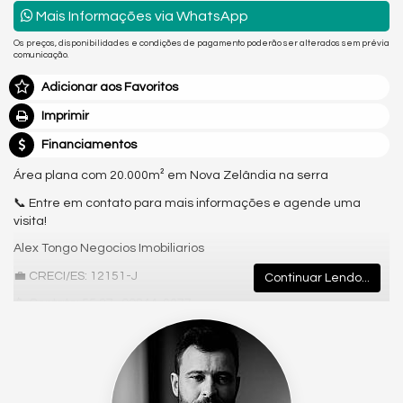
Mais Informações via WhatsApp
Os preços, disponibilidades e condições de pagamento poderão ser alterados sem prévia
comunicação.
Adicionar aos Favoritos
Imprimir
Financiamentos
Área plana com 20.000m² em Nova Zelândia na serra
📞 Entre em contato para mais informações e agende uma
visita!
Alex Tongo Negocios Imobiliarios
💼 CRECI/ES: 12151-J
Continuar Lendo...
📱 Contato: 55 27- 99844-0077
📷 Instagram: @imobiliariaalextongo
🌐 Site: https://www.alextongo.com.br
Área plana com 20.000m² em Nova Zelândia na serra