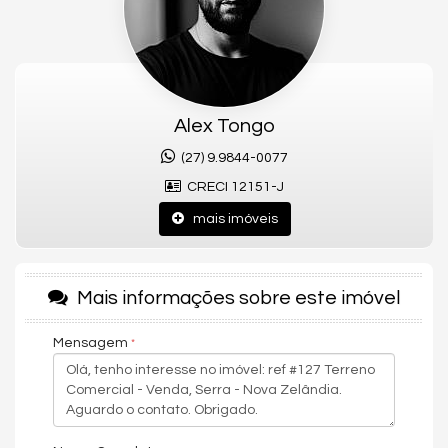
Entre em contato para mais informações e agende uma visita!
Alex Tongo Negocios Imobiliarios
CRECI/ES: 12151-J
Contato: 55 27- 99844-0077
Instagram: @imobiliariaalextongo
Site: https://www.alextongo.com.br
Alex Tongo
(27) 9.9844-0077
CRECI 12151-J
mais imóveis
Mais informações sobre este imóvel
Mensagem