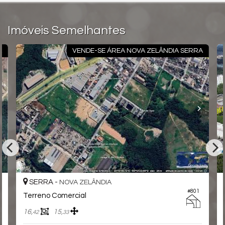
Imóveis Semelhantes
A
VENDE-SE ÁREA NOVA ZELÂNDIA SERRA
SERRA -
NOVA ZELÂNDIA
#801
Terreno Comercial
16,
15,
42
33