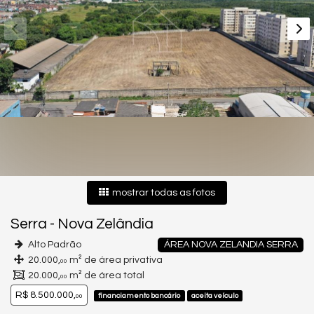
mostrar todas as fotos
Serra
-
Nova Zelândia
Alto Padrão
ÁREA NOVA ZELANDIA SERRA
20.000,
m² de área privativa
00
20.000,
m² de área total
00
R$ 8.500.000,
financiamento bancário
aceita veículo
00