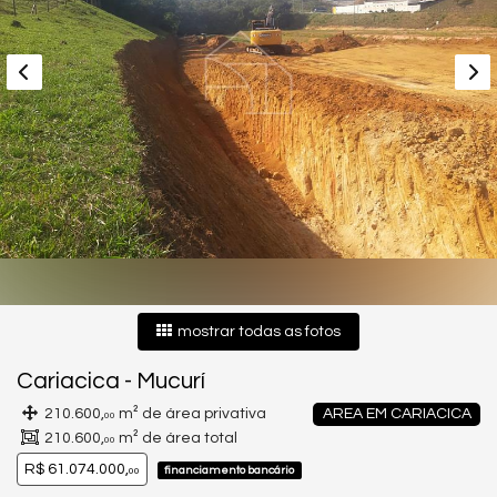
mostrar todas as fotos
Cariacica
-
Mucurí
210.600,
m² de área privativa
AREA EM CARIACICA
00
210.600,
m² de área total
00
R$ 61.074.000,
financiamento bancário
00