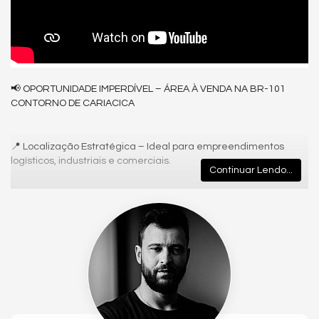
📢 OPORTUNIDADE IMPERDÍVEL – ÁREA À VENDA NA BR-101
CONTORNO DE CARIACICA
📍 Localização Estratégica – Ideal para empreendimentos
logísticos, industriais e comerciais.
Continuar Lendo...
🔹 Área Total: 210.600 m²
🔹 Valor: R$ 290,00 por m²
🔹 Documentação 100% Regularizada
🔹 Licença Ambiental válida por mais 8 anos
🔹 Imóvel cadastrado no IPTU