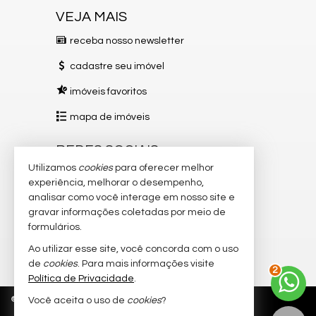
VEJA MAIS
receba nosso newsletter
cadastre seu imóvel
imóveis favoritos
mapa de imóveis
REDES SOCIAIS
Utilizamos
cookies
para oferecer melhor
Instagram
experiência, melhorar o desempenho,
analisar como você interage em nosso site e
Facebook
gravar informações coletadas por meio de
TikTok
formulários.
Ao utilizar esse site, você concorda com o uso
YouTube
de
cookies
. Para mais informações visite
2
Política de Privacidade
.
©
2026
CRECI/ES 12151-J
Política de Privacidade
Você aceita o uso de
cookies
?