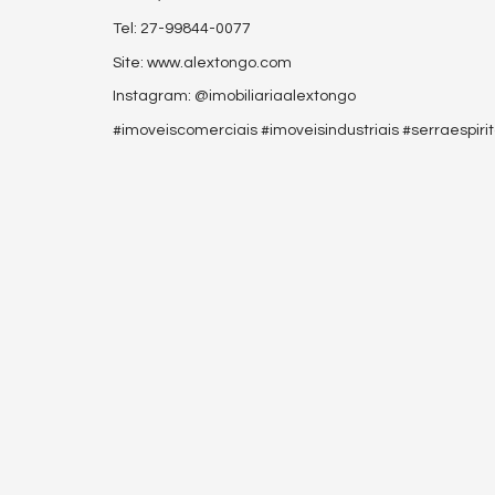
Tel: 27-99844-0077
Site: www.alextongo.com
Instagram: @imobiliariaalextongo
#imoveiscomerciais #imoveisindustriais #serraespir