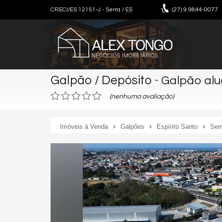
CRECI/ES 12151-J
- Serra /
ES
(27)
9.9844-0077
Galpão / Depósito
-
Galpão alu
(nenhuma avaliação)
Imóveis à Venda
Galpões
Espírito Santo
Ser