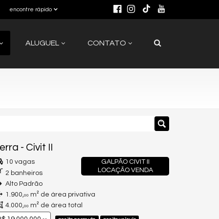
encontre rápido
ALUGUEL
CONTATO
erra
-
Civit II
10 vagas
GALPÃO CIVIT II
LOCAÇÃO VENDA
2 banheiros
Alto Padrão
1.900,
m² de área privativa
00
4.000,
m² de área total
00