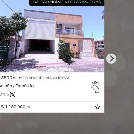
GALPÃO MORADA DE LARANJEIRAS
SERRA -
SERRA 
MORADA DE LARANJEIRAS
#304
alpão / Depósito
Ponto Com
50,
1
70,
00
00
$ 1.150.000,
R$ 800.0
00