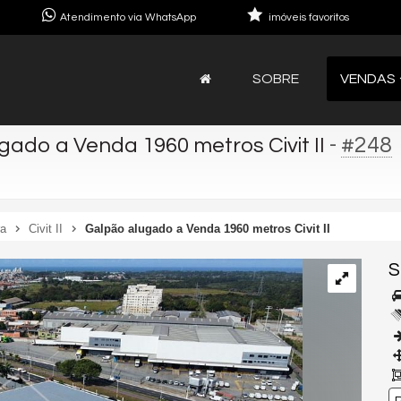
Atendimento via WhatsApp
imóveis favoritos
SOBRE
VENDAS
-
#248
gado a Venda 1960 metros Civit II
ra
Civit II
Galpão alugado a Venda 1960 metros Civit II
S