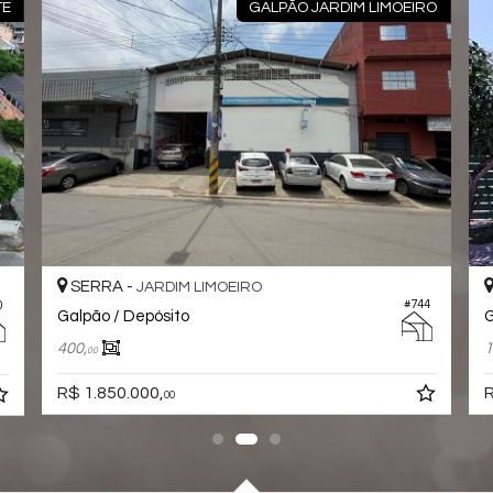
TE
GALPÃO JARDIM LIMOEIRO
SERRA -
JARDIM LIMOEIRO
#744
0
Galpão / Depósito
G
400,
1
00
R$ 1.850.000,
R
00