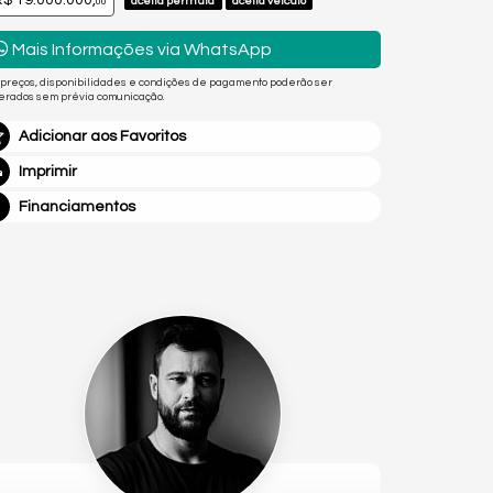
$ 19.000.000,
aceita permuta
aceita veículo
00
Mais Informações via WhatsApp
 preços, disponibilidades e condições de pagamento poderão ser
terados sem prévia comunicação.
Adicionar aos Favoritos
Imprimir
Financiamentos