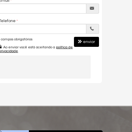
Email
Telefone
campos obrigatórios
enviar
Ao enviar você está aceitando a
política de
privacidade
.