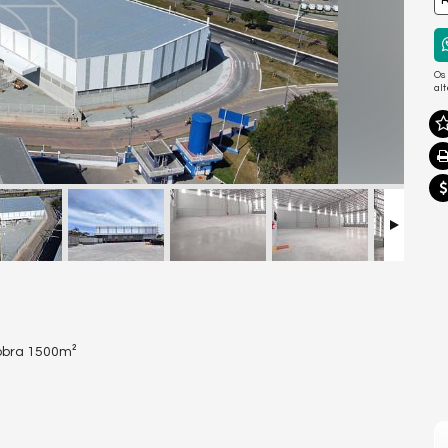
R
Os
al
nobra 1500m²