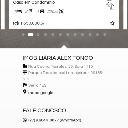
Casa em Condomínio
Alex Tongo Negócios Imobiliários
WhatsApp: 27-99844-0077
4
3
4
200,
00
Instagram: @imobiliariaalextongo
Site: www.alextongo.com.br
R$ 1.650.000,
00
Características do Imóvel
Ar Condicionado
Churrasqueira
Despensa
Sistema de Alarme
Internet / WiFi
IMOBILIÁRIA ALEX TONGO
Piso Porcelanato
TV a Cabo
Rua Cecilia Meireles, 55, Sala 1110
Infra para Ar Split
Parque Residencial Laranjeiras - 29165-
Vista Livre
612
Decorado
Acabamento em Gesso
Serra /
ES
Móveis Planejados
mapa google
Área de Serviço
Estar Íntimo
Sacada / Varanda
FALE CONOSCO
Sala
Sala de Estar
(27) 9.9844-0077 (WhatsApp)
Sala de Jantar
Cozinha