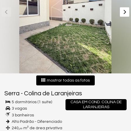
mostrar todas as fotos
Serra
-
Colina de Laranjeiras
5 dormitórios (1 suíte)
CASA EM COND. COLINA DE
LARANJEIRAS
3 vagas
3 banheiros
Alto Padrão - Diferenciado
240,
m² de área privativa
00