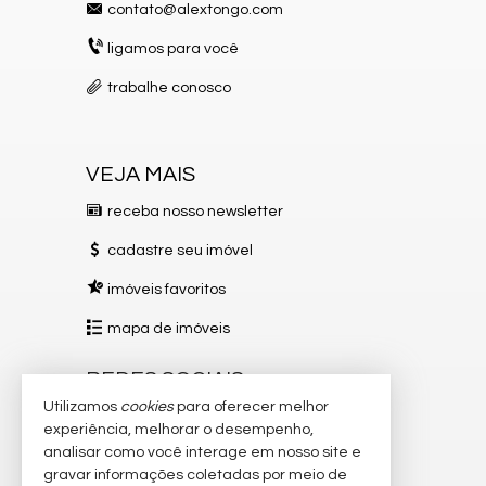
contato@alextongo.com
Espaço Gourmet
Jardim
ligamos para você
Closet
Lavabo
trabalhe conosco
Entrada de Serviço
Banheiro Social
Suíte Master
Suíte Standard
VEJA MAIS
Características do Empreendimento
Sauna
receba nosso newsletter
Salão de Festas
Piscina
cadastre seu imóvel
Quadra Esportiva
Espaço Gourmet
imóveis favoritos
Espaço Fitness
Portaria 24h
mapa de imóveis
Medidores Individuais
Portão Eletrônico
REDES SOCIAIS
Playground
Pet Care
Utilizamos
cookies
para oferecer melhor
Instagram
Piscina Infantil
experiência, melhorar o desempenho,
Bicicletário
analisar como você interage em nosso site e
Facebook
Câmeras de Segurança
gravar informações coletadas por meio de
Elevador