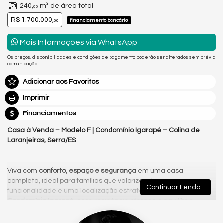
240,
m² de área total
00
R$ 1.700.000,
financiamento bancário
00
Mais Informações via WhatsApp
Os preços, disponibilidades e condições de pagamento poderão ser alterados sem prévia
comunicação.
Adicionar aos Favoritos
Imprimir
Financiamentos
Casa à Venda – Modelo F | Condomínio Igarapé – Colina de
Laranjeiras, Serra/ES
Viva com
conforto, espaço e segurança
em uma casa
completa, ideal para famílias que valorizam lazer,
Continuar Lendo...
funcionalidade e uma localização estratégica. Localizada no
Condomínio Igarapé
, essa residência oferece o equilíbrio
perfeito entre tranquilidade e conveniência urbana.