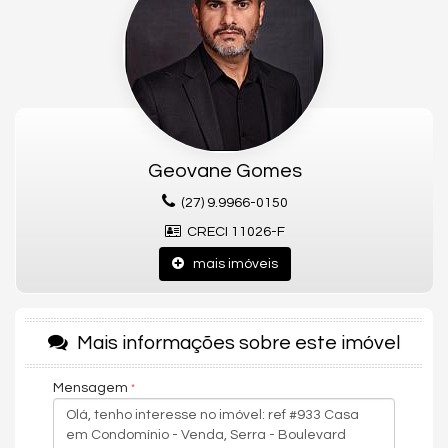
4 quartos, sendo 3 suítes
5 banheiros
Sala ampla
Copa e cozinha integrados
Escritório
Geovane Gomes
1 quarto no térreo
(27) 9.9966-0150
Área de serviço
CRECI 11026-F
Despensa
mais imóveis
Frente e fundos para ruas diferentes
Água aquecida
Energia solar
Mais informações sobre este imóvel
Mensagem
Uma casa pensada para oferecer praticidade no dia a dia,
conforto para toda a família e economia com sistema de
aquecimento de água e energia elétrica solar.