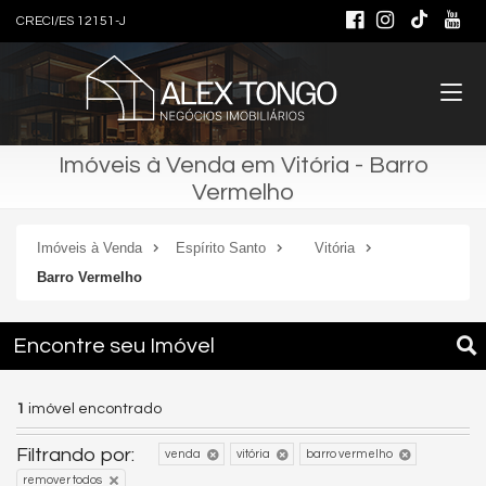
CRECI/ES 12151-J
Imóveis à Venda em Vitória - Barro
Vermelho
Imóveis à Venda
Espírito Santo
Vitória
Barro Vermelho
Encontre seu Imóvel
1
imóvel encontrado
Filtrando por:
venda
vitória
barro vermelho
remover todos