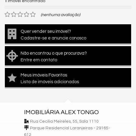
1
imóvel encontrado
(nenhuma avaliação)
Quer vender seu imóvel?
Cadastre-se e anuncie conosco
Não encontrou o que procurava?
Entre em contato
Meus imóveis Favoritos
Lista de imóveis adicionados
IMOBILIÁRIA ALEX TONGO
Rua Cecilia Meireles, 55, Sala 1110
Parque Residencial Laranjeiras - 29165-
612