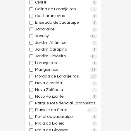
Civit II
2
Colina de Laranjeiras
32
das Laranjeiras
1
Enseada de Jacaraípe
3
Jacaraípe
2
Jacuhy
17
Jardim Atlântico
2
Jardim Carapina
1
Jardim Limoeiro
10
Laranjeiras
1
Manguinhos
28
Morada de Laranjeiras
36
Nova Almeida
2
Nova Zelândia
2
Novo Horizonte
1
Parque Residencial Laranjeiras
5
Planície da Serra
2
Portal de Jacaraípe
1
Praia da Baleia
4
Praia de Bicanga
1