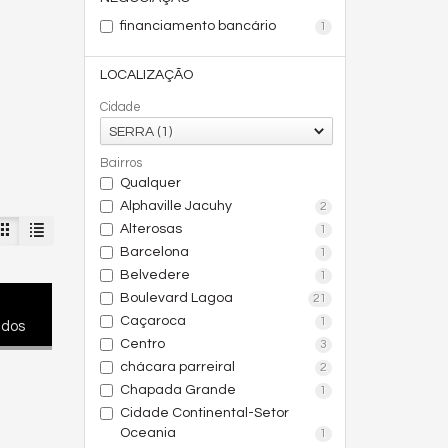
financiamento bancário
1
LOCALIZAÇÃO
Cidade
SERRA (1)
Bairros
Qualquer
Alphaville Jacuhy
2
Alterosas
1
Barcelona
1
Belvedere
1
Boulevard Lagoa
21
Caçaroca
1
ados
Centro
3
chácara parreiral
2
Chapada Grande
1
Cidade Continental-Setor
Oceania
1