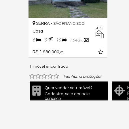
SERRA -
SÃO FRANCISCO
#105
Casa
6
9
10
1.546,
00
R$ 1.980.000,
00
1
imóvel encontrado
(nenhuma avaliação)
Quer vender seu imóvel?
Cadastre-se e anuncie
conosco