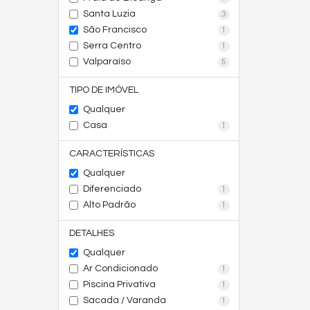
Santa Luzia
3
São Francisco
1
Serra Centro
1
Valparaíso
5
TIPO DE IMÓVEL
Qualquer
Casa
1
CARACTERÍSTICAS
Qualquer
Diferenciado
1
Alto Padrão
1
DETALHES
Qualquer
Ar Condicionado
1
Piscina Privativa
1
Sacada / Varanda
1