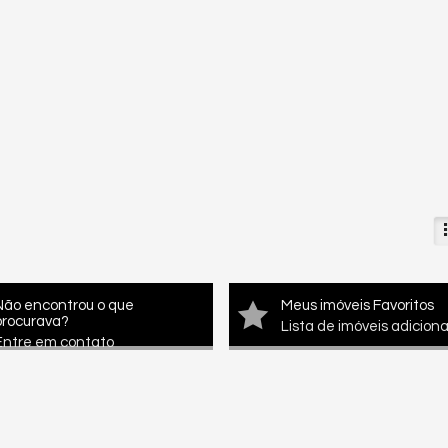
Não encontrou o que
Meus imóveis Favoritos
procurava?
Lista de imóveis adicion
Entre em contato