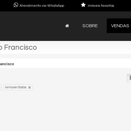
Atendimento via WhatsApp
imóveis favoritos
SOBRE
VENDAS
o Francisco
rancisco
remover todos