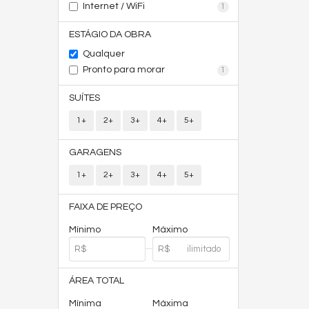
Internet / WiFi
1
ESTÁGIO DA OBRA
Qualquer
Pronto para morar
1
SUÍTES
1+
2+
3+
4+
5+
GARAGENS
1+
2+
3+
4+
5+
FAIXA DE PREÇO
Mínimo
Máximo
ÁREA TOTAL
Mínima
Máxima