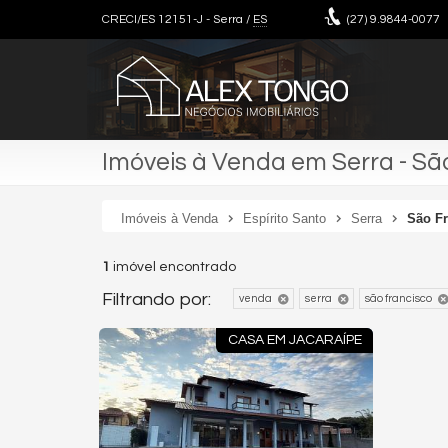
CRECI/ES 12151-J
- Serra /
ES
(27)
9.9844-0077
Imóveis à Venda em Serra - Sã
Imóveis à Venda
Espírito Santo
Serra
São F
1
imóvel encontrado
Filtrando por:
venda
serra
são francisco
CASA EM JACARAÍPE